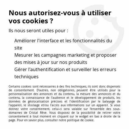
Vos avantages
:
Nous autorisez-vous à utiliser
Remises : - 5 %
code
cristal50
dès 50 €
vos cookies ?
- 10 %
code
cristal100
dès 100 €
Ils nous seront utiles pour :
Frais de port offerts dès 50 eu envoi Mondial Relay
Améliorer l'interface et les fonctionnalités du
site
Mesurer les campagnes marketing et proposer
0
des mises à jour sur nos produits
Gérer l'authentification et surveiller les erreurs
Cristal Rêve
est un
site de vente en ligne français
techniques
spécialisé dans les perles
pour la création
de bijoux
Certains cookies sont nécessaires à des fins techniques, ils sont donc dispensés
depuis plus de 20 ans.
de consentement. D'autres, non obligatoires, peuvent être utilisés pour la
personnalisation des annonces et du contenu, la mesure des annonces et du
Accueil
>
Menu haut Perles de bohème
contenu, la connaissance de l'audience et le développement de produits, les
données de géolocalisation précises et l'identification par le balayage de
l'appareil, le stockage et/ou l'accès aux informations sur un appareil. Si vous
donnez votre consentement, celui-ci sera valable sur l’ensemble des sous-
domaines de Cristal Rêve. Vous disposez de la possibilité de retirer votre
Menu haut Perles de bohème
consentement à tout moment en cliquant sur le widget en bas à droite de la
page. Pour en savoir plus, consulter notre politique de cookie.