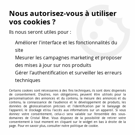
Vos avantages
:
Nous autorisez-vous à utiliser
Remises : - 5 %
code
cristal50
dès 50 €
vos cookies ?
- 10 %
code
cristal100
dès 100 €
Ils nous seront utiles pour :
Frais de port offerts dès 50 eu envoi Mondial Relay
Améliorer l'interface et les fonctionnalités du
site
Mesurer les campagnes marketing et proposer
0
des mises à jour sur nos produits
Gérer l'authentification et surveiller les erreurs
Cristal Rêve
est un
site de vente en ligne français
techniques
spécialisé dans les perles
pour la création
de bijoux
Certains cookies sont nécessaires à des fins techniques, ils sont donc dispensés
depuis plus de 20 ans.
de consentement. D'autres, non obligatoires, peuvent être utilisés pour la
personnalisation des annonces et du contenu, la mesure des annonces et du
Accueil
>
Perles du monde
>
Perles synthétiques
contenu, la connaissance de l'audience et le développement de produits, les
données de géolocalisation précises et l'identification par le balayage de
l'appareil, le stockage et/ou l'accès aux informations sur un appareil. Si vous
donnez votre consentement, celui-ci sera valable sur l’ensemble des sous-
Perles synthétiques
domaines de Cristal Rêve. Vous disposez de la possibilité de retirer votre
consentement à tout moment en cliquant sur le widget en bas à droite de la
page. Pour en savoir plus, consulter notre politique de cookie.