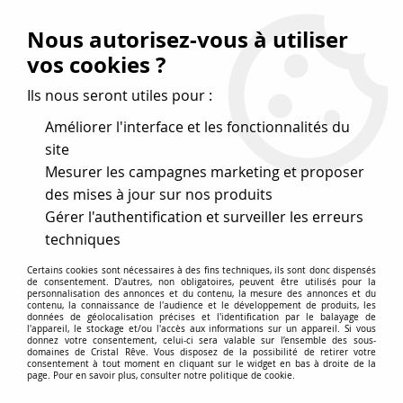
Vos avantages
:
Nous autorisez-vous à utiliser
Remises : - 5 %
code
cristal50
dès 50 €
vos cookies ?
- 10 %
code
cristal100
dès 100 €
Ils nous seront utiles pour :
Frais de port offerts dès 50 eu envoi Mondial Relay
Améliorer l'interface et les fonctionnalités du
site
Mesurer les campagnes marketing et proposer
0
des mises à jour sur nos produits
Gérer l'authentification et surveiller les erreurs
Cristal Rêve
est un
site de vente en ligne français
techniques
spécialisé dans les perles
pour la création
de bijoux
Certains cookies sont nécessaires à des fins techniques, ils sont donc dispensés
depuis plus de 20 ans.
de consentement. D'autres, non obligatoires, peuvent être utilisés pour la
personnalisation des annonces et du contenu, la mesure des annonces et du
Accueil
contenu, la connaissance de l'audience et le développement de produits, les
données de géolocalisation précises et l'identification par le balayage de
>
Nouvelle collection Swarovski: "The Power of Emotions" Print
l'appareil, le stockage et/ou l'accès aux informations sur un appareil. Si vous
donnez votre consentement, celui-ci sera valable sur l’ensemble des sous-
domaines de Cristal Rêve. Vous disposez de la possibilité de retirer votre
consentement à tout moment en cliquant sur le widget en bas à droite de la
Nouvelle collection Swarovski:
page. Pour en savoir plus, consulter notre politique de cookie.