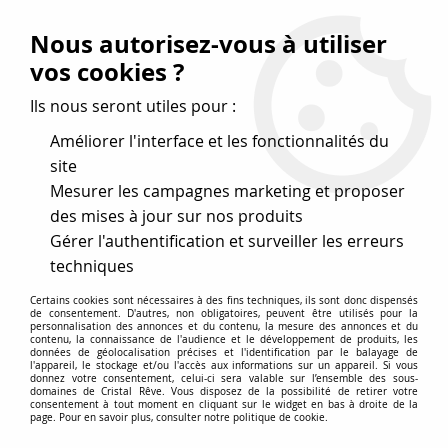
Vos avantages
:
Nous autorisez-vous à utiliser
Remises : - 5 %
code
cristal50
dès 50 €
vos cookies ?
- 10 %
code
cristal100
dès 100 €
Ils nous seront utiles pour :
Frais de port offerts dès 50 eu envoi Mondial Relay
Améliorer l'interface et les fonctionnalités du
site
Mesurer les campagnes marketing et proposer
0
des mises à jour sur nos produits
Gérer l'authentification et surveiller les erreurs
Cristal Rêve
est un
site de vente en ligne français
techniques
spécialisé dans les perles
pour la création
de bijoux
Certains cookies sont nécessaires à des fins techniques, ils sont donc dispensés
depuis plus de 20 ans.
de consentement. D'autres, non obligatoires, peuvent être utilisés pour la
personnalisation des annonces et du contenu, la mesure des annonces et du
Accueil
>
Perles en gros
>
20 Perles rondes 16mm indiennes
contenu, la connaissance de l'audience et le développement de produits, les
données de géolocalisation précises et l'identification par le balayage de
noir/doré
l'appareil, le stockage et/ou l'accès aux informations sur un appareil. Si vous
donnez votre consentement, celui-ci sera valable sur l’ensemble des sous-
domaines de Cristal Rêve. Vous disposez de la possibilité de retirer votre
consentement à tout moment en cliquant sur le widget en bas à droite de la
page. Pour en savoir plus, consulter notre politique de cookie.