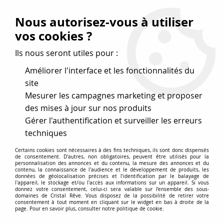
Vos avantages
:
Nous autorisez-vous à utiliser
Remises : - 5 %
code
cristal50
dès 50 €
vos cookies ?
- 10 %
code
cristal100
dès 100 €
Ils nous seront utiles pour :
Frais de port offerts dès 50 eu envoi Mondial Relay
Améliorer l'interface et les fonctionnalités du
site
Mesurer les campagnes marketing et proposer
0
des mises à jour sur nos produits
Gérer l'authentification et surveiller les erreurs
Cristal Rêve
est un
site de vente en ligne français
techniques
spécialisé dans les perles
pour la création
de bijoux
Certains cookies sont nécessaires à des fins techniques, ils sont donc dispensés
depuis plus de 20 ans.
de consentement. D'autres, non obligatoires, peuvent être utilisés pour la
personnalisation des annonces et du contenu, la mesure des annonces et du
Accueil
>
Cristal SWAROVSKI
>
Cabochons
>
contenu, la connaissance de l'audience et le développement de produits, les
données de géolocalisation précises et l'identification par le balayage de
Navettes 4200-4227-4228-4231
>
Cabochon Navette 4200-
l'appareil, le stockage et/ou l'accès aux informations sur un appareil. Si vous
10x5mm- Aquamarine x1 cristal Swarovski
donnez votre consentement, celui-ci sera valable sur l’ensemble des sous-
domaines de Cristal Rêve. Vous disposez de la possibilité de retirer votre
consentement à tout moment en cliquant sur le widget en bas à droite de la
page. Pour en savoir plus, consulter notre politique de cookie.
PROMO
-
10
%