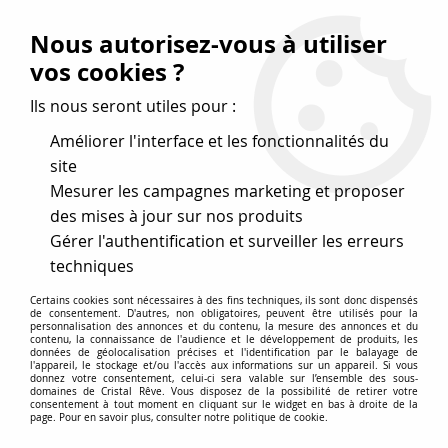
Vos avantages
:
Nous autorisez-vous à utiliser
Remises : - 5 %
code
cristal50
dès 50 €
vos cookies ?
- 10 %
code
cristal100
dès 100 €
Ils nous seront utiles pour :
Frais de port offerts dès 50 eu envoi Mondial Relay
Améliorer l'interface et les fonctionnalités du
site
Mesurer les campagnes marketing et proposer
0
des mises à jour sur nos produits
Gérer l'authentification et surveiller les erreurs
Cristal Rêve
est un
site de vente en ligne français
techniques
spécialisé dans les perles
pour la création
de bijoux
Certains cookies sont nécessaires à des fins techniques, ils sont donc dispensés
depuis plus de 20 ans.
de consentement. D'autres, non obligatoires, peuvent être utilisés pour la
personnalisation des annonces et du contenu, la mesure des annonces et du
Accueil
>
Cristal SWAROVSKI
>
Cabochons
>
contenu, la connaissance de l'audience et le développement de produits, les
données de géolocalisation précises et l'identification par le balayage de
Navettes 4200-4227-4228-4231
>
Cabochon Navette 4200-
l'appareil, le stockage et/ou l'accès aux informations sur un appareil. Si vous
10x5mm- Golden Shadow x1 cristal Swarovski
donnez votre consentement, celui-ci sera valable sur l’ensemble des sous-
domaines de Cristal Rêve. Vous disposez de la possibilité de retirer votre
consentement à tout moment en cliquant sur le widget en bas à droite de la
page. Pour en savoir plus, consulter notre politique de cookie.
PROMO
-
10
%