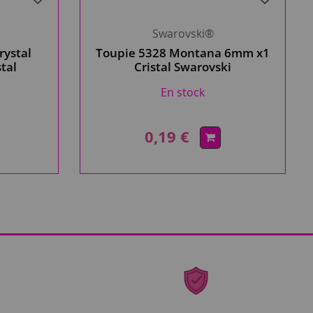
Swarovski®
rystal
Toupie 5328 Montana 6mm x1
stal
Cristal Swarovski
ncé
En stock
0,19 €