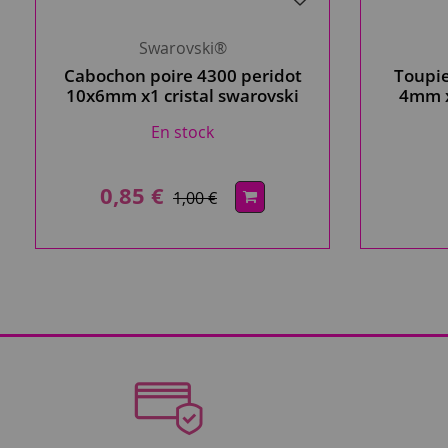
Swarovski®
Cabochon poire 4300 peridot
Toupi
10x6mm x1 cristal swarovski
4mm x
En stock
0,85 €
1,00 €