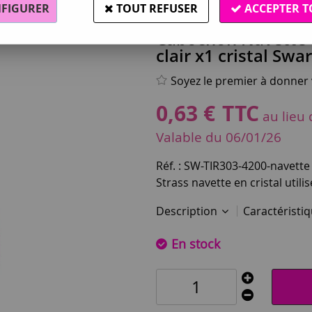
FIGURER
TOUT REFUSER
ACCEPTER T
Swarovski®
Cabochon Navette 
clair x1 cristal Swa
Soyez le premier à donner v
0
,
63
€
TTC
au lieu
Valable
du
06/01/26
Réf. :
SW-TIR303-4200-navette 
Strass navette en cristal utili
Description
Caractéristi
En stock