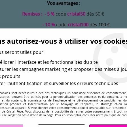
Vos avantages
:
Remises : - 5 %
code
cristal50
dès 50 €
- 10 %
code
cristal100
dès 100 €
Frais de port offerts dès 50 eu envoi Mondial Relay
s autorisez-vous à utiliser vos cookie
us seront utiles pour :
liorer l'interface et les fonctionnalités du site
urer les campagnes marketing et proposer des mises à jou
 produits
er l'authentification et surveiller les erreurs techniques
 cookies sont nécessaires à des fins techniques, ils sont donc dispensés de consentement. 
gatoires, peuvent être utilisés pour la personnalisation des annonces et du contenu, la m
MONDE
PERLES EN GROS
APPRÊTS
DÉ
 et du contenu, la connaissance de l'audience et le développement de produits, les d
isation précises et l'identification par le balayage de l'appareil, le stockage et/ou l'
ons sur un appareil. Si vous donnez votre consentement, celui-ci sera valable sur l’ensemble
sé dans les perles
pour la création
de bijoux depuis plus de 
 de Cristal Rêve. Vous disposez de la possibilité de retirer votre consentement à tout 
sur le widget en bas à droite de la page. Pour en savoir plus, consulter notre politique de coo
227-4228-4231
>
Cabochon Navette 4200-10x5mm- Light Amethyst, vio