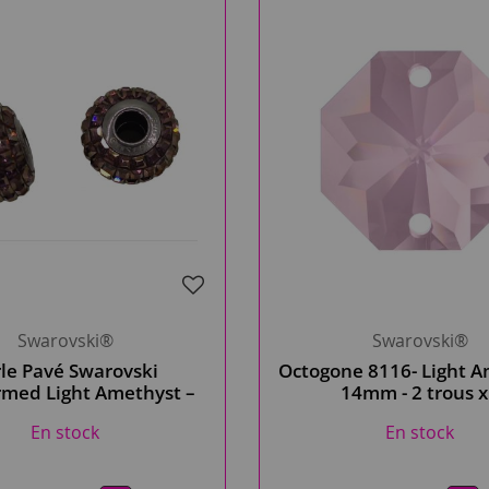
Swarovski®
Swarovski®
le Pavé Swarovski
Octogone 8116- Light A
med Light Amethyst –
14mm - 2 trous 
tible bracelet type
En stock
En stock
Pandora