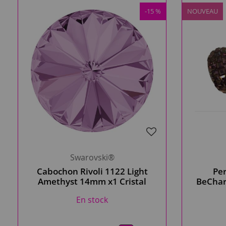
-15 %
NOUVEAU
Swarovski®
Cabochon Rivoli 1122 Light
Per
Amethyst 14mm x1 Cristal
BeChar
Swarovski
compa
En stock