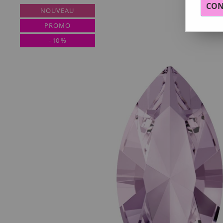
CON
NOUVEAU
PROMO
-
10
%