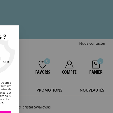
s ?
Nous contacter
r sur
0
0
FAVORIS
COMPTE
PANIER
D'autres,
esure des
STOCKAGE
PROMOTIONS
NOUVEAUTÉS
onnées de
accès aux
 des sous-
20 ans.
moment en
kie.
let clair x1 cristal Swarovski