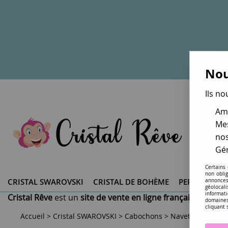
Nou
Ils no
Amé
Mes
nos
Gér
Certains
non obli
CRISTAL SWAROVSKI ®
CRISTAL DE BOHÈME
PERLES DU 
annonces
géolocal
informati
Cristal Rêve
est un
site de vente en ligne français spéciali
domaines
cliquant 
Accueil
>
Cristal SWAROVSKI
>
Cabochons
>
Navettes 4200-4