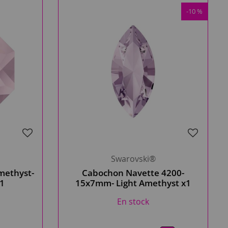
-10 %
Swarovski®
methyst-
Cabochon Navette 4200-
x1
15x7mm- Light Amethyst x1
cristal Swarovski
En stock