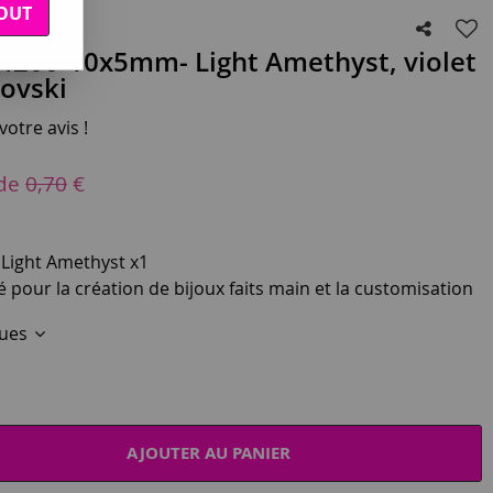
OUT
4200-10x5mm- Light Amethyst, violet
rovski
otre avis !
 de
0,70
€
Light Amethyst x1
sé pour la création de bijoux faits main et la customisation
ques
AJOUTER AU PANIER