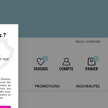
s ?
Nous contacter
r sur
0
0
FAVORIS
COMPTE
PANIER
D'autres,
esure des
STOCKAGE
PROMOTIONS
NOUVEAUTÉS
onnées de
accès aux
 des sous-
20 ans.
moment en
kie.
ki, noir