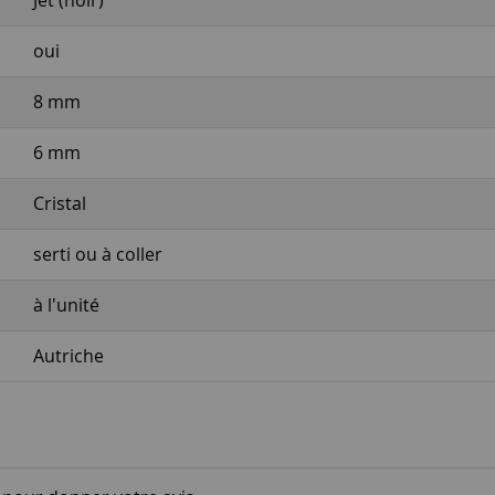
Jet (noir)
oui
8 mm
6 mm
Cristal
serti ou à coller
à l'unité
Autriche