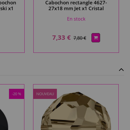
abochon
Cabochon rectangle 4627-
ski x1
27x18 mm Jet x1 Cristal
Swarovski, noir
En stock
7,33 €
7,80 €
-20 %
NOUVEAU