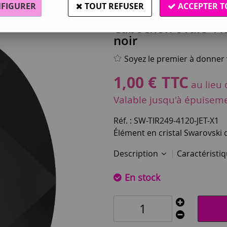
FIGURER
TOUT REFUSER
ACCEPTER T
Swarovski®
Cabochon ovale 412
noir
Soyez le premier à donner v
1
,
00
€
TTC
au lieu
Valable jusqu'à épuisem
Réf. :
SW-TIR249-4120-JET-X1
Élément en cristal Swarovski d
Description
Caractéristi
En stock