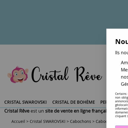
Nou
Ils no
Amé
Mes
nos
Gér
Certains
non obli
CRISTAL SWAROVSKI ®
CRISTAL DE BOHÈME
PERLES DU 
annonces
géolocal
informati
Cristal Rêve
est un
site de vente en ligne français spéciali
domaines
cliquant 
Accueil
>
Cristal SWAROVSKI
>
Cabochons
>
Cabochons Ovale