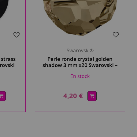
Swarovski®
strass
Perle ronde crystal golden
arovski
shadow 3 mm x20 Swarovski –
cristal très brillant
En stock
authentique.marron clair.
4,20 €