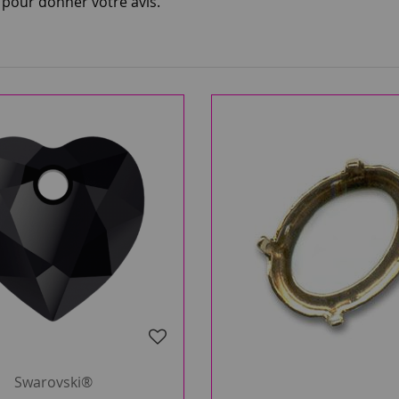
i pour donner votre avis.
Swarovski®