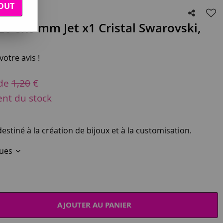
OUT
0 8x6 mm Jet x1 Cristal Swarovski,
otre avis !
 de
1,20
€
ent du stock
estiné à la création de bijoux et à la customisation.
ques
AJOUTER AU PANIER