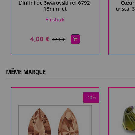
L'infini de Swarovski ref 6792-
Cœur 
18mm Jet
cristal 
En stock
4,00 €
4,90 €
MÊME MARQUE
-10 %