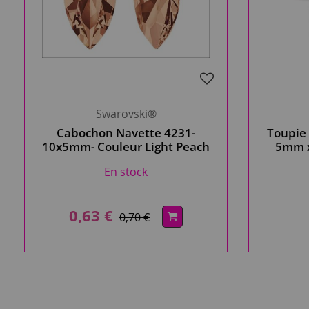
Swarovski®
Cabochon Navette 4231-
Toupie 
10x5mm- Couleur Light Peach
5mm x
x1 Swarovski
En stock
0,63 €
0,70 €