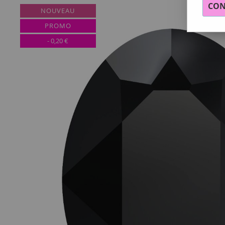
CON
NOUVEAU
PROMO
-
0,20
€