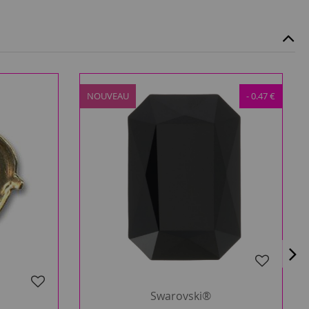
NOUVEAU
- 0.47 €
Swarovski®