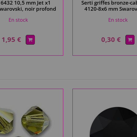
6432 10,5 mm Jet x1
Serti griffes bronze-c
Swarovski, noir profond
4120-8x6 mm Swarov
En stock
En stock
1,95 €
0,30 €