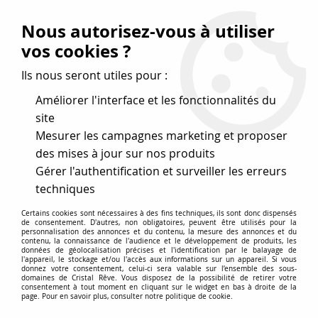
Vos avantages
:
Nous autorisez-vous à utiliser
Remises : - 5 %
code
cristal50
dès 50 €
vos cookies ?
- 10 %
code
cristal100
dès 100 €
Ils nous seront utiles pour :
Frais de port offerts dès 50 eu envoi Mondial Relay
Améliorer l'interface et les fonctionnalités du
site
Mesurer les campagnes marketing et proposer
0
des mises à jour sur nos produits
Gérer l'authentification et surveiller les erreurs
Cristal Rêve
est un
site de vente en ligne français
techniques
spécialisé dans les perles
pour la création
de bijoux
Certains cookies sont nécessaires à des fins techniques, ils sont donc dispensés
depuis plus de 20 ans.
de consentement. D'autres, non obligatoires, peuvent être utilisés pour la
personnalisation des annonces et du contenu, la mesure des annonces et du
Accueil
>
Cristal SWAROVSKI
>
Cabochons
>
contenu, la connaissance de l'audience et le développement de produits, les
données de géolocalisation précises et l'identification par le balayage de
Cabochons Ronds Rivoli 1122
>
Cabochon Rivoli 1122 16 mm
l'appareil, le stockage et/ou l'accès aux informations sur un appareil. Si vous
Crystal x1 cristal Swarovski, transparent
donnez votre consentement, celui-ci sera valable sur l’ensemble des sous-
domaines de Cristal Rêve. Vous disposez de la possibilité de retirer votre
consentement à tout moment en cliquant sur le widget en bas à droite de la
page. Pour en savoir plus, consulter notre politique de cookie.
NOUVEAU
PROMO
-
15
%