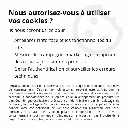
Vos avantages
:
Nous autorisez-vous à utiliser
Remises : - 5 %
code
cristal50
dès 50 €
vos cookies ?
- 10 %
code
cristal100
dès 100 €
Ils nous seront utiles pour :
Frais de port offerts dès 50 eu envoi Mondial Relay
Améliorer l'interface et les fonctionnalités du
site
Mesurer les campagnes marketing et proposer
0
des mises à jour sur nos produits
Gérer l'authentification et surveiller les erreurs
Cristal Rêve
est un
site de vente en ligne français
techniques
spécialisé dans les perles
pour la création
de bijoux
Certains cookies sont nécessaires à des fins techniques, ils sont donc dispensés
depuis plus de 20 ans.
de consentement. D'autres, non obligatoires, peuvent être utilisés pour la
personnalisation des annonces et du contenu, la mesure des annonces et du
Accueil
>
Cristal SWAROVSKI
>
Cabochons
>
contenu, la connaissance de l'audience et le développement de produits, les
données de géolocalisation précises et l'identification par le balayage de
Cabochons Ronds Rivoli 1122
>
Cabochon Rivoli 1122 Crystal
l'appareil, le stockage et/ou l'accès aux informations sur un appareil. Si vous
Golden Shadow 14mm x1 Cristal Swarovski
donnez votre consentement, celui-ci sera valable sur l’ensemble des sous-
domaines de Cristal Rêve. Vous disposez de la possibilité de retirer votre
consentement à tout moment en cliquant sur le widget en bas à droite de la
page. Pour en savoir plus, consulter notre politique de cookie.
PROMO
-
15
%