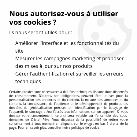
Vos avantages
:
Nous autorisez-vous à utiliser
Remises : - 5 %
code
cristal50
dès 50 €
vos cookies ?
- 10 %
code
cristal100
dès 100 €
Ils nous seront utiles pour :
Frais de port offerts dès 50 eu envoi Mondial Relay
Améliorer l'interface et les fonctionnalités du
site
Mesurer les campagnes marketing et proposer
0
des mises à jour sur nos produits
Gérer l'authentification et surveiller les erreurs
Cristal Rêve
est un
site de vente en ligne français
techniques
spécialisé dans les perles
pour la création
de bijoux
Certains cookies sont nécessaires à des fins techniques, ils sont donc dispensés
depuis plus de 20 ans.
de consentement. D'autres, non obligatoires, peuvent être utilisés pour la
personnalisation des annonces et du contenu, la mesure des annonces et du
Accueil
>
Cristal SWAROVSKI
>
Cabochons
>
contenu, la connaissance de l'audience et le développement de produits, les
données de géolocalisation précises et l'identification par le balayage de
Cabochons strass 1028-1088
>
Chaton 1028 Crystal silver
l'appareil, le stockage et/ou l'accès aux informations sur un appareil. Si vous
shade 8mm strass X1 Cristal Swarovski
donnez votre consentement, celui-ci sera valable sur l’ensemble des sous-
domaines de Cristal Rêve. Vous disposez de la possibilité de retirer votre
consentement à tout moment en cliquant sur le widget en bas à droite de la
page. Pour en savoir plus, consulter notre politique de cookie.
PROMO
-
20
%