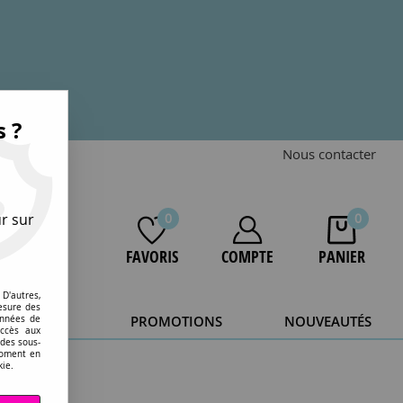
s ?
Nous contacter
r sur
0
0
FAVORIS
COMPTE
PANIER
D'autres,
esure des
STOCKAGE
PROMOTIONS
NOUVEAUTÉS
onnées de
accès aux
 des sous-
20 ans.
moment en
kie.