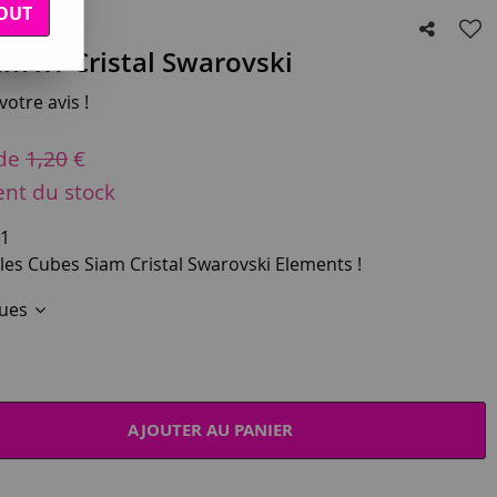
OUT
m x1 Cristal Swarovski
otre avis !
 de
1,20
€
ent du stock
X1
 les Cubes Siam Cristal Swarovski Elements !
ques
AJOUTER AU PANIER