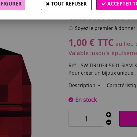
FIGURER
TOUT REFUSER
ACCEPTER T
Swarovski®
Cube 5601 Siam 6m
Soyez le premier à donner v
1
,
00
€
TTC
au lieu
Valable jusqu'à épuisem
Réf. :
SW-TIR1034-5601-SIAM-
Pour créer un bijoux unique ,
Description
Caractéristi
En stock