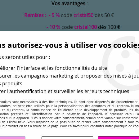
Vos avantages
:
Remises : - 5 %
code
cristal50
dès 50 €
- 10 %
code
cristal100
dès 100 €
Frais de port offerts dès 50 eu envoi Mondial Relay
s autorisez-vous à utiliser vos cookie
abriquez vos bijoux !
us seront utiles pour :
liorer l'interface et les fonctionnalités du site
urer les campagnes marketing et proposer des mises à jou
 produits
er l'authentification et surveiller les erreurs techniques
 cookies sont nécessaires à des fins techniques, ils sont donc dispensés de consentement. 
gatoires, peuvent être utilisés pour la personnalisation des annonces et du contenu, la m
MONDE
PERLES EN GROS
APPRÊTS
DÉ
 et du contenu, la connaissance de l'audience et le développement de produits, les d
isation précises et l'identification par le balayage de l'appareil, le stockage et/ou l'
ons sur un appareil. Si vous donnez votre consentement, celui-ci sera valable sur l’ensemble
sé dans les perles
pour la création
de bijoux depuis plus de 
 de Cristal Rêve. Vous disposez de la possibilité de retirer votre consentement à tout 
sur le widget en bas à droite de la page. Pour en savoir plus, consulter notre politique de coo
00-5601
>
Cube 5601 Siam 6mm x1 Cristal Swarovski