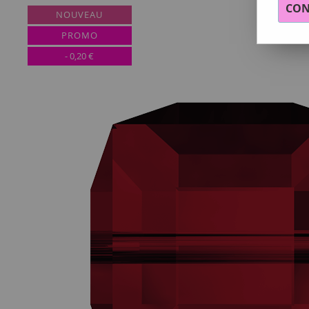
CON
NOUVEAU
PROMO
-
0,20
€