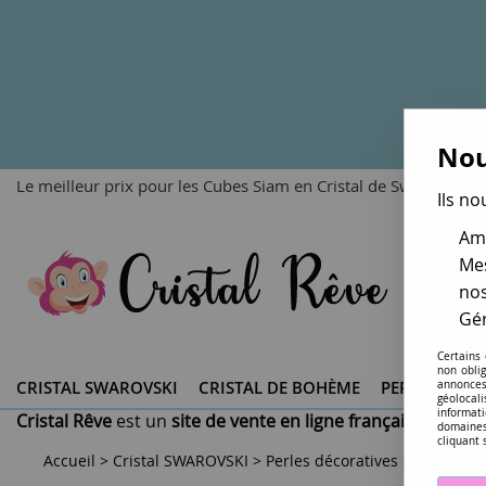
Nou
Le meilleur prix pour les Cubes Siam en Cristal de Swarovski, f
Ils no
Amé
Mes
nos
Gér
Certains
non obli
CRISTAL SWAROVSKI ®
CRISTAL DE BOHÈME
PERLES DU 
annonces
géolocal
informati
Cristal Rêve
est un
site de vente en ligne français spéciali
domaines
cliquant 
Accueil
>
Cristal SWAROVSKI
>
Perles décoratives
>
Cubes 56