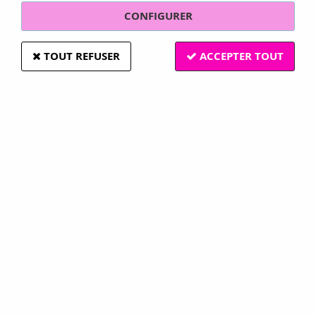
déstockage ! Profitez en !
CONFIGURER
Retrouvez du matériel pour vos travaux de couture en
TOUT REFUSER
ACCEPTER TOUT
loisirs créatifs.
Pour la mercerie créative nous proposerons,
des
boutons
,
des rubans
et des
aiguilles à perler.
Aiguilles