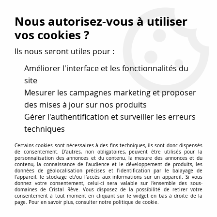
Vos avantages
:
Nous autorisez-vous à utiliser
Remises : - 5 %
code
cristal50
dès 50 €
vos cookies ?
- 10 %
code
cristal100
dès 100 €
Ils nous seront utiles pour :
Frais de port offerts dès 50 eu envoi Mondial Relay
Améliorer l'interface et les fonctionnalités du
site
Mesurer les campagnes marketing et proposer
0
des mises à jour sur nos produits
Gérer l'authentification et surveiller les erreurs
Cristal Rêve
est un
site de vente en ligne français
techniques
spécialisé dans les perles
pour la création
de bijoux
Certains cookies sont nécessaires à des fins techniques, ils sont donc dispensés
depuis plus de 20 ans.
de consentement. D'autres, non obligatoires, peuvent être utilisés pour la
personnalisation des annonces et du contenu, la mesure des annonces et du
Accueil
>
Destockage – Loisirs créatifs
>
Mercerie
contenu, la connaissance de l'audience et le développement de produits, les
données de géolocalisation précises et l'identification par le balayage de
l'appareil, le stockage et/ou l'accès aux informations sur un appareil. Si vous
donnez votre consentement, celui-ci sera valable sur l’ensemble des sous-
domaines de Cristal Rêve. Vous disposez de la possibilité de retirer votre
-50% tout le rayon en
consentement à tout moment en cliquant sur le widget en bas à droite de la
page. Pour en savoir plus, consulter notre politique de cookie.