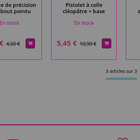
te de précision
Pistolet à colle
 bout pointu
cléopâtre + base
1.5 cm x1
En stock
En stock
 €
5,45 €
4,50 €
10,90 €
3 articles sur
3