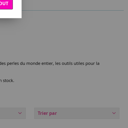
OUT
.
s perles du monde entier, les outils utiles pour la
n stock.
Trier par