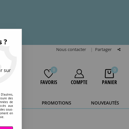
s ?
Nous contacter
|
Partager
r sur
0
0
FAVORIS
COMPTE
PANIER
D'autres,
esure des
STOCKAGE
PROMOTIONS
NOUVEAUTÉS
onnées de
accès aux
 des sous-
20 ans.
moment en
kie.