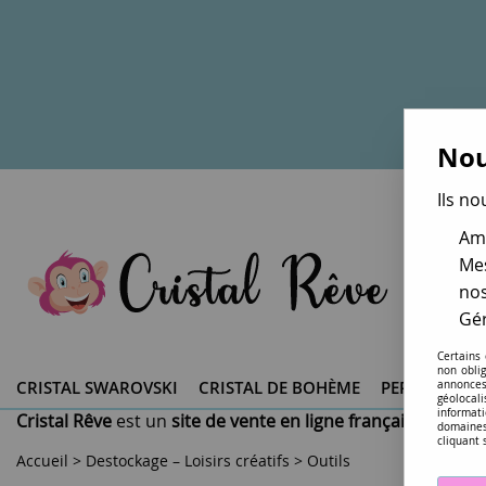
Nou
Ils no
Amé
Mes
nos
Gér
Certains
non obli
CRISTAL SWAROVSKI ®
CRISTAL DE BOHÈME
PERLES DU 
annonces
géolocal
informati
Cristal Rêve
est un
site de vente en ligne français spéciali
domaines
cliquant 
Accueil
>
Destockage – Loisirs créatifs
>
Outils