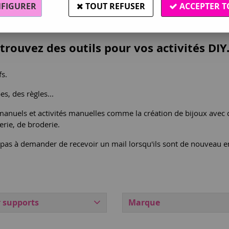
FIGURER
TOUT REFUSER
ACCEPTER T
Outils
trouvez des outils pour vos activités DIY
fs.
s, des règles...
nuels et activités manuelles comme la création de bijoux avec de
rie, de broderie.
z pas à demander de recevoir un mail lorsqu'ils sont de nouveau e
r supports
Marque