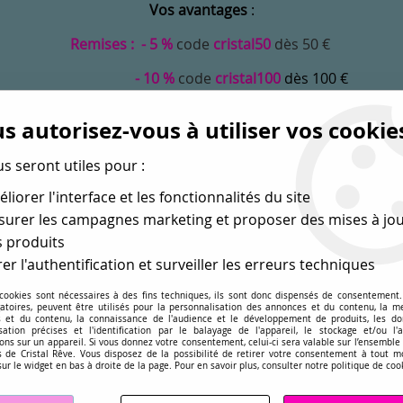
Vos avantages
:
Remises : - 5 %
code
cristal50
dès 50 €
- 10 %
code
cristal100
dès 100 €
Frais de port offerts dès 50 eu envoi Mondial Relay
s autorisez-vous à utiliser vos cookie
us seront utiles pour :
liorer l'interface et les fonctionnalités du site
urer les campagnes marketing et proposer des mises à jou
 produits
er l'authentification et surveiller les erreurs techniques
 cookies sont nécessaires à des fins techniques, ils sont donc dispensés de consentement. 
gatoires, peuvent être utilisés pour la personnalisation des annonces et du contenu, la m
MONDE
PERLES EN GROS
APPRÊTS
DÉ
 et du contenu, la connaissance de l'audience et le développement de produits, les d
isation précises et l'identification par le balayage de l'appareil, le stockage et/ou l'
ons sur un appareil. Si vous donnez votre consentement, celui-ci sera valable sur l’ensemble
sé dans les perles
pour la création
de bijoux depuis plus de 
 de Cristal Rêve. Vous disposez de la possibilité de retirer votre consentement à tout 
sur le widget en bas à droite de la page. Pour en savoir plus, consulter notre politique de coo