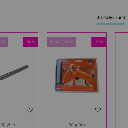
3 articles sur
3
AGE
-50 %
DÉSTOCKAGE
-50 %
Rayher
Cléopâtre