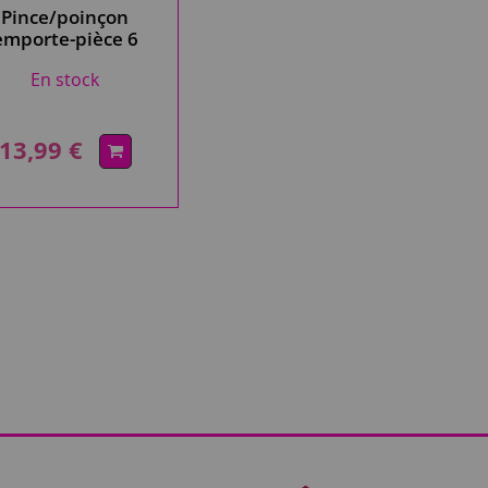
Pince/poinçon
emporte-pièce 6
embouts x1
En stock
13,99 €