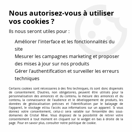
Vos avantages
:
Nous autorisez-vous à utiliser
Remises : - 5 %
code
cristal50
dès 50 €
vos cookies ?
- 10 %
code
cristal100
dès 100 €
Ils nous seront utiles pour :
Frais de port offerts dès 50 eu envoi Mondial Relay
Améliorer l'interface et les fonctionnalités du
site
Mesurer les campagnes marketing et proposer
0
des mises à jour sur nos produits
Gérer l'authentification et surveiller les erreurs
Cristal Rêve
est un
site de vente en ligne français
techniques
spécialisé dans les perles
pour la création
de bijoux
Certains cookies sont nécessaires à des fins techniques, ils sont donc dispensés
depuis plus de 20 ans.
de consentement. D'autres, non obligatoires, peuvent être utilisés pour la
personnalisation des annonces et du contenu, la mesure des annonces et du
Accueil
>
Cristal SWAROVSKI
>
Strass à coudre
>
Fleurs 3700
>
contenu, la connaissance de l'audience et le développement de produits, les
données de géolocalisation précises et l'identification par le balayage de
Fleur 3700 Amethyst 6mm x10 Cristal Swarovski
l'appareil, le stockage et/ou l'accès aux informations sur un appareil. Si vous
donnez votre consentement, celui-ci sera valable sur l’ensemble des sous-
domaines de Cristal Rêve. Vous disposez de la possibilité de retirer votre
PROMO
-
0,30
€
consentement à tout moment en cliquant sur le widget en bas à droite de la
page. Pour en savoir plus, consulter notre politique de cookie.