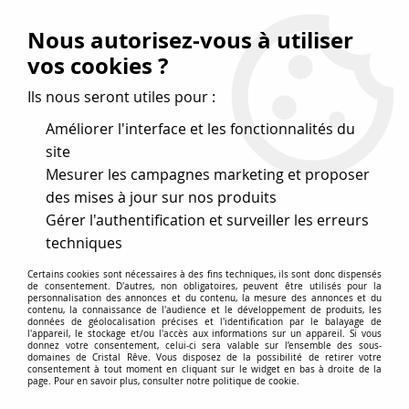
Vos avantages
:
Nous autorisez-vous à utiliser
Remises : - 5 %
code
cristal50
dès 50 €
vos cookies ?
- 10 %
code
cristal100
dès 100 €
Ils nous seront utiles pour :
Frais de port offerts dès 50 eu envoi Mondial Relay
Améliorer l'interface et les fonctionnalités du
site
Mesurer les campagnes marketing et proposer
0
des mises à jour sur nos produits
Gérer l'authentification et surveiller les erreurs
Cristal Rêve
est un
site de vente en ligne français
techniques
spécialisé dans les perles
pour la création
de bijoux
Certains cookies sont nécessaires à des fins techniques, ils sont donc dispensés
depuis plus de 20 ans.
de consentement. D'autres, non obligatoires, peuvent être utilisés pour la
personnalisation des annonces et du contenu, la mesure des annonces et du
Accueil
>
Cristal SWAROVSKI
>
Pendentifs
>
De-Art 6670
>
contenu, la connaissance de l'audience et le développement de produits, les
données de géolocalisation précises et l'identification par le balayage de
Pendentif De-Art 6670 18 mm Montana x 1 cristal Swarovski,
l'appareil, le stockage et/ou l'accès aux informations sur un appareil. Si vous
bleu foncé
donnez votre consentement, celui-ci sera valable sur l’ensemble des sous-
domaines de Cristal Rêve. Vous disposez de la possibilité de retirer votre
consentement à tout moment en cliquant sur le widget en bas à droite de la
page. Pour en savoir plus, consulter notre politique de cookie.
NOUVEAU