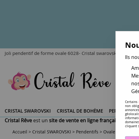
Nou
Joli pendentif de forme ovale 6028- Cristal swarovski - 10mm c
Ils no
Amé
Mes
nos
Gér
Certains
non obli
CRISTAL SWAROVSKI ®
CRISTAL DE BOHÈME
PERLES DU 
annonces
géolocal
informati
Cristal Rêve
est un
site de vente en ligne français spéciali
domaines
cliquant 
Accueil
>
Cristal SWAROVSKI
>
Pendentifs
>
Ovales 6028
>
Pe