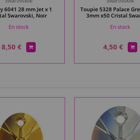
Swarovski®
Swarovski®
ry 6041 28 mm Jet x 1
Toupie 5328 Palace Gr
stal Swarovski, Noir
3mm x50 Cristal Swa
En stock
En stock
8,50 €
4,50 €