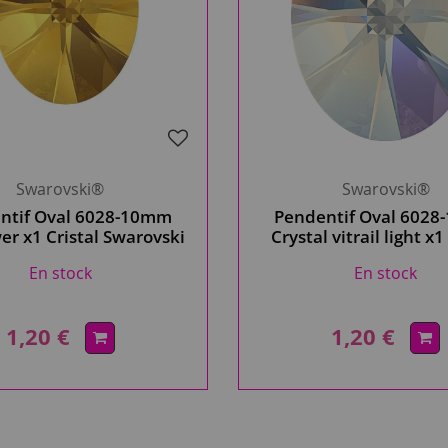
Swarovski®
Swarovski®
ntif Oval 6028-10mm
Pendentif Oval 602
er x1 Cristal Swarovski
Crystal vitrail light x1
Swarovski
En stock
En stock
1,20 €
1,20 €