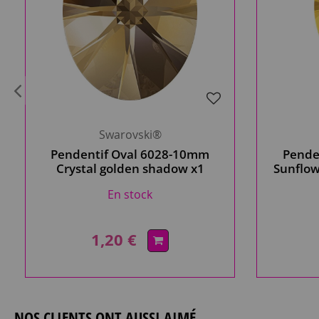
Swarovski®
Pendentif Oval 6028-10mm
Pende
Crystal golden shadow x1
Sunflow
Cristal Swarovski
En stock
1,20 €
NOS CLIENTS ONT AUSSI AIMÉ