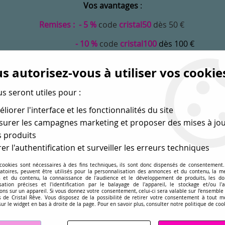
Vos avantages
:
Remises : - 5 %
code
cristal50
dès 50 €
- 10 %
code
cristal100
dès 100 €
Frais de port offerts dès 50 eu envoi Mondial Relay
s autorisez-vous à utiliser vos cookie
ouleur Crystal astral pink pas cher
us seront utiles pour :
liorer l'interface et les fonctionnalités du site
urer les campagnes marketing et proposer des mises à jou
 produits
er l'authentification et surveiller les erreurs techniques
 cookies sont nécessaires à des fins techniques, ils sont donc dispensés de consentement. 
gatoires, peuvent être utilisés pour la personnalisation des annonces et du contenu, la m
MONDE
PERLES EN GROS
APPRÊTS
DÉ
 et du contenu, la connaissance de l'audience et le développement de produits, les d
isation précises et l'identification par le balayage de l'appareil, le stockage et/ou l'
ons sur un appareil. Si vous donnez votre consentement, celui-ci sera valable sur l’ensemble
sé dans les perles
pour la création
de bijoux depuis plus de 
 de Cristal Rêve. Vous disposez de la possibilité de retirer votre consentement à tout 
sur le widget en bas à droite de la page. Pour en savoir plus, consulter notre politique de coo
ndentif Oval 6028-10mm Crystal astral pink x1 Cristal Swarovski