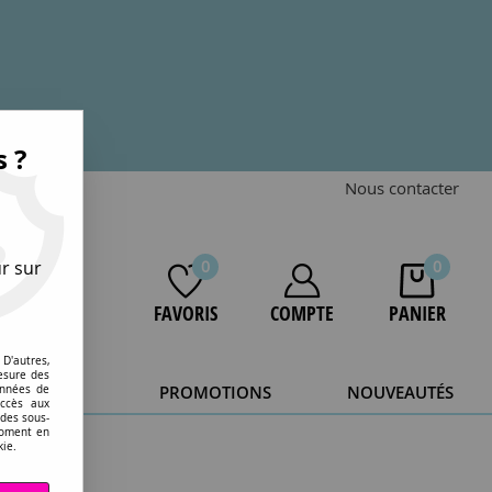
s ?
Nous contacter
r sur
0
0
FAVORIS
COMPTE
PANIER
D'autres,
esure des
STOCKAGE
PROMOTIONS
NOUVEAUTÉS
onnées de
accès aux
 des sous-
20 ans.
moment en
kie.