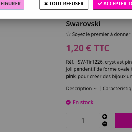
FIGURER
TOUT REFUSER
ACCEPTER T
Swarovski®
Pendentif Oval 6028
Swarovski
Soyez le premier à donner v
1
,
20
€
TTC
Réf. :
SW-Tir1226. cryst ast pin
Joli pendentif de forme ovale
pink
pour créer des bijoux un
Description
Caractéristi
En stock