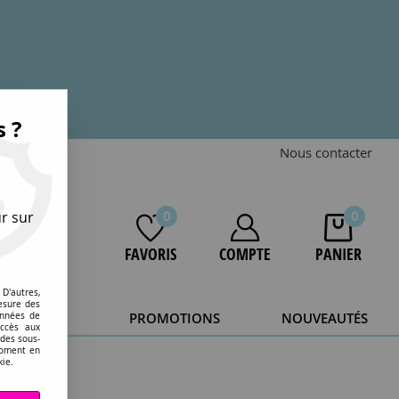
s ?
Nous contacter
r sur
0
0
FAVORIS
COMPTE
PANIER
D'autres,
esure des
STOCKAGE
PROMOTIONS
NOUVEAUTÉS
onnées de
accès aux
 des sous-
20 ans.
moment en
kie.