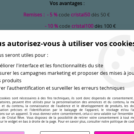
Vos avantages
:
Remises : - 5 %
code
cristal50
dès 50 €
- 10 %
code
cristal100
dès 100 €
Frais de port offerts dès 50 eu envoi Mondial Relay
s autorisez-vous à utiliser vos cookie
us seront utiles pour :
liorer l'interface et les fonctionnalités du site
urer les campagnes marketing et proposer des mises à jou
 produits
er l'authentification et surveiller les erreurs techniques
 cookies sont nécessaires à des fins techniques, ils sont donc dispensés de consentement. 
gatoires, peuvent être utilisés pour la personnalisation des annonces et du contenu, la m
MONDE
PERLES EN GROS
APPRÊTS
DÉ
 et du contenu, la connaissance de l'audience et le développement de produits, les d
isation précises et l'identification par le balayage de l'appareil, le stockage et/ou l'
ons sur un appareil. Si vous donnez votre consentement, celui-ci sera valable sur l’ensemble
sé dans les perles
pour la création
de bijoux depuis plus de 
 de Cristal Rêve. Vous disposez de la possibilité de retirer votre consentement à tout 
sur le widget en bas à droite de la page. Pour en savoir plus, consulter notre politique de coo
la
>
Feuille de mousse orange 30x20cm 2mm