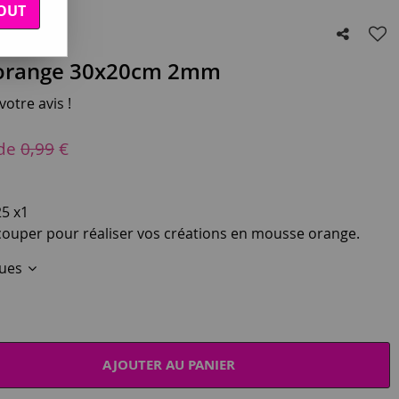
OUT
 orange 30x20cm 2mm
otre avis !
 de
0,99
€
5 x1
couper pour réaliser vos créations en mousse orange.
ques
AJOUTER AU PANIER