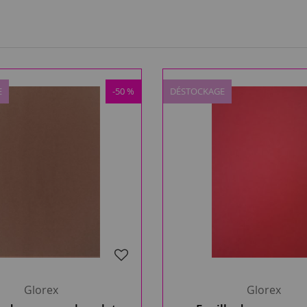
E
-50 %
DÉSTOCKAGE
Glorex
Glorex