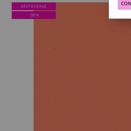
CON
DÉSTOCKAGE
-
50
%