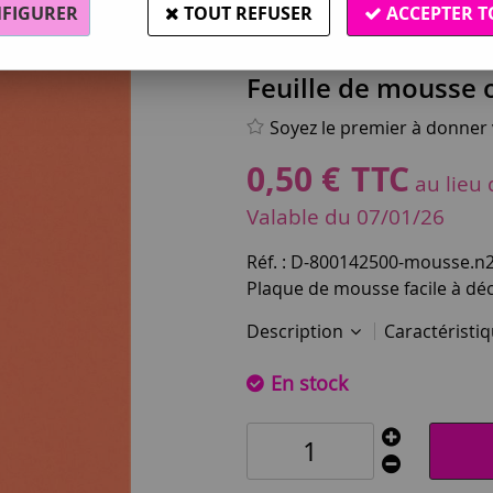
FIGURER
TOUT REFUSER
ACCEPTER T
Feuille de mousse
Soyez le premier à donner v
0
,
50
€
TTC
au lieu
Valable
du
07/01/26
Réf. :
D-800142500-mousse.n2
Plaque de mousse facile à dé
Description
Caractéristi
En stock