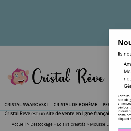
Nou
Ils no
Amé
Mes
nos
Gér
Certains
non obli
CRISTAL SWAROVSKI ®
CRISTAL DE BOHÈME
PERLES DU 
annonces
géolocal
informati
Cristal Rêve
est un
site de vente en ligne français spéciali
domaines
cliquant 
Accueil
>
Destockage – Loisirs créatifs
>
Mousse Eva ou Crep