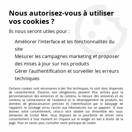
Vos avantages
:
Nous autorisez-vous à utiliser
Remises : - 5 %
code
cristal50
dès 50 €
vos cookies ?
- 10 %
code
cristal100
dès 100 €
Ils nous seront utiles pour :
Frais de port offerts dès 50 eu envoi Mondial Relay
Améliorer l'interface et les fonctionnalités du
site
Mesurer les campagnes marketing et proposer
0
des mises à jour sur nos produits
Gérer l'authentification et surveiller les erreurs
Cristal Rêve
est un
site de vente en ligne français
techniques
spécialisé dans les perles
pour la création
de bijoux
Certains cookies sont nécessaires à des fins techniques, ils sont donc dispensés
depuis plus de 20 ans.
de consentement. D'autres, non obligatoires, peuvent être utilisés pour la
personnalisation des annonces et du contenu, la mesure des annonces et du
Accueil
>
Cristal SWAROVSKI
>
Rondes nacrées 5810
>
Ronde
contenu, la connaissance de l'audience et le développement de produits, les
données de géolocalisation précises et l'identification par le balayage de
nacrée 5810 2mm Crystal Light Grey Pearl x20 Cristal
l'appareil, le stockage et/ou l'accès aux informations sur un appareil. Si vous
Swarovski
donnez votre consentement, celui-ci sera valable sur l’ensemble des sous-
domaines de Cristal Rêve. Vous disposez de la possibilité de retirer votre
consentement à tout moment en cliquant sur le widget en bas à droite de la
page. Pour en savoir plus, consulter notre politique de cookie.