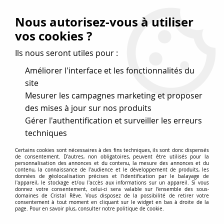
Vos avantages
:
Nous autorisez-vous à utiliser
Remises : - 5 %
code
cristal50
dès 50 €
vos cookies ?
- 10 %
code
cristal100
dès 100 €
Ils nous seront utiles pour :
Frais de port offerts dès 50 eu envoi Mondial Relay
Améliorer l'interface et les fonctionnalités du
site
Mesurer les campagnes marketing et proposer
0
des mises à jour sur nos produits
Gérer l'authentification et surveiller les erreurs
Cristal Rêve
est un
site de vente en ligne français
techniques
spécialisé dans les perles
pour la création
de bijoux
Certains cookies sont nécessaires à des fins techniques, ils sont donc dispensés
depuis plus de 20 ans.
de consentement. D'autres, non obligatoires, peuvent être utilisés pour la
personnalisation des annonces et du contenu, la mesure des annonces et du
Accueil
>
Cristal SWAROVSKI
>
Rondes 5000
>
Rondes 5000
contenu, la connaissance de l'audience et le développement de produits, les
données de géolocalisation précises et l'identification par le balayage de
Light Amethyst 8mm x1 Cristal Swarovski
l'appareil, le stockage et/ou l'accès aux informations sur un appareil. Si vous
donnez votre consentement, celui-ci sera valable sur l’ensemble des sous-
domaines de Cristal Rêve. Vous disposez de la possibilité de retirer votre
consentement à tout moment en cliquant sur le widget en bas à droite de la
page. Pour en savoir plus, consulter notre politique de cookie.