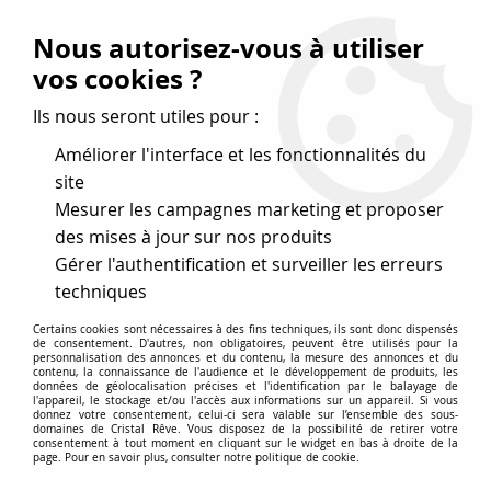
Vos avantages
:
Nous autorisez-vous à utiliser
Remises : - 5 %
code
cristal50
dès 50 €
vos cookies ?
- 10 %
code
cristal100
dès 100 €
Ils nous seront utiles pour :
Frais de port offerts dès 50 eu envoi Mondial Relay
Améliorer l'interface et les fonctionnalités du
site
Mesurer les campagnes marketing et proposer
0
des mises à jour sur nos produits
Gérer l'authentification et surveiller les erreurs
Cristal Rêve
est un
site de vente en ligne français
techniques
spécialisé dans les perles
pour la création
de bijoux
Certains cookies sont nécessaires à des fins techniques, ils sont donc dispensés
depuis plus de 20 ans.
de consentement. D'autres, non obligatoires, peuvent être utilisés pour la
personnalisation des annonces et du contenu, la mesure des annonces et du
Accueil
>
Cristal SWAROVSKI
>
Rondes 5000
>
Rondes 5000
contenu, la connaissance de l'audience et le développement de produits, les
données de géolocalisation précises et l'identification par le balayage de
Turmaline 8mm x1 Cristal Swarovski
l'appareil, le stockage et/ou l'accès aux informations sur un appareil. Si vous
donnez votre consentement, celui-ci sera valable sur l’ensemble des sous-
domaines de Cristal Rêve. Vous disposez de la possibilité de retirer votre
consentement à tout moment en cliquant sur le widget en bas à droite de la
page. Pour en savoir plus, consulter notre politique de cookie.