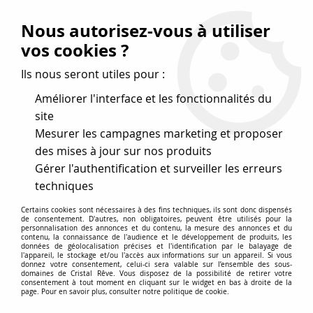
Vos avantages
:
Nous autorisez-vous à utiliser
Remises : - 5 %
code
cristal50
dès 50 €
vos cookies ?
- 10 %
code
cristal100
dès 100 €
Ils nous seront utiles pour :
Frais de port offerts dès 50 eu envoi Mondial Relay
Améliorer l'interface et les fonctionnalités du
site
Mesurer les campagnes marketing et proposer
0
des mises à jour sur nos produits
Gérer l'authentification et surveiller les erreurs
Cristal Rêve
est un
site de vente en ligne français
techniques
spécialisé dans les perles
pour la création
de bijoux
Certains cookies sont nécessaires à des fins techniques, ils sont donc dispensés
depuis plus de 20 ans.
de consentement. D'autres, non obligatoires, peuvent être utilisés pour la
personnalisation des annonces et du contenu, la mesure des annonces et du
Accueil
>
Destockage – Loisirs créatifs
>
Rubans
>
Ruban
contenu, la connaissance de l'audience et le développement de produits, les
données de géolocalisation précises et l'identification par le balayage de
Halloween Araignée Largeur 6CM Laitonné vendu au mètre
l'appareil, le stockage et/ou l'accès aux informations sur un appareil. Si vous
donnez votre consentement, celui-ci sera valable sur l’ensemble des sous-
domaines de Cristal Rêve. Vous disposez de la possibilité de retirer votre
consentement à tout moment en cliquant sur le widget en bas à droite de la
page. Pour en savoir plus, consulter notre politique de cookie.