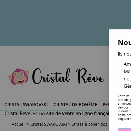
Nou
Ils no
Amé
Mes
nos
Gér
Certains
non obli
CRISTAL SWAROVSKI ®
CRISTAL DE BOHÈME
PERLES DU 
annonces
géolocal
informati
Cristal Rêve
est un
site de vente en ligne français spéciali
domaines
cliquant 
Accueil
>
Cristal SWAROVSKI
>
Strass à coller dos plat
>
Stra