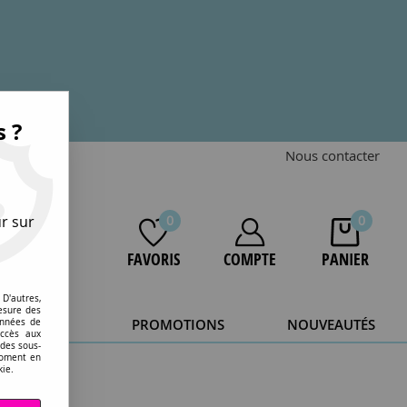
s ?
Nous contacter
r sur
0
0
FAVORIS
COMPTE
PANIER
D'autres,
esure des
STOCKAGE
PROMOTIONS
NOUVEAUTÉS
onnées de
accès aux
 des sous-
20 ans.
moment en
kie.