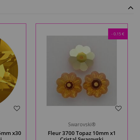
- 0.15 €
Swarovski®
 5mm x30
Fleur 3700 Topaz 10mm x1
i
Cristal Swarovski