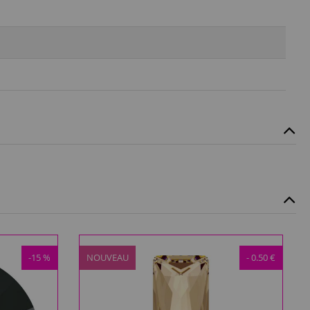
-15 %
NOUVEAU
- 0.50 €