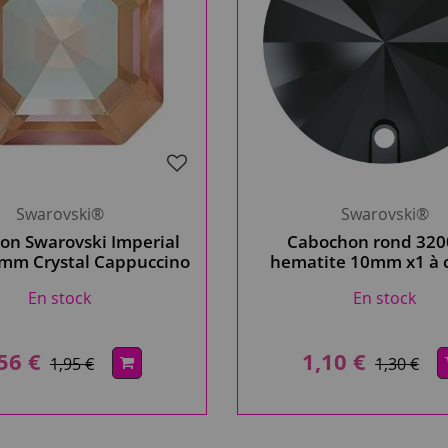
Swarovski®
Swarovski®
on Swarovski Imperial
Cabochon rond 3200
 mm Crystal Cappuccino
hematite 10mm x1 à 
Delite x1
Cristal Swarovsk
En stock
En stock
56 €
1,10 €
1,95 €
1,30 €