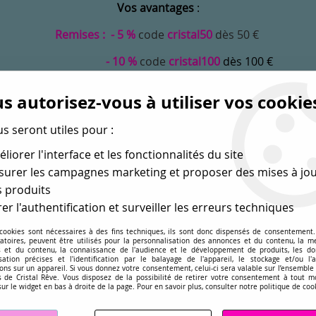
Vos avantages
:
Remises : - 5 %
code
cristal50
dès 50 €
- 10 %
code
cristal100
dès 100 €
Frais de port offerts dès 50 eu envoi Mondial Relay
s autorisez-vous à utiliser vos cookie
us seront utiles pour :
liorer l'interface et les fonctionnalités du site
urer les campagnes marketing et proposer des mises à jou
 produits
er l'authentification et surveiller les erreurs techniques
 cookies sont nécessaires à des fins techniques, ils sont donc dispensés de consentement. 
gatoires, peuvent être utilisés pour la personnalisation des annonces et du contenu, la m
MONDE
PERLES EN GROS
APPRÊTS
DÉ
 et du contenu, la connaissance de l'audience et le développement de produits, les d
isation précises et l'identification par le balayage de l'appareil, le stockage et/ou l'
ons sur un appareil. Si vous donnez votre consentement, celui-ci sera valable sur l’ensemble
sé dans les perles
pour la création
de bijoux depuis plus de 
 de Cristal Rêve. Vous disposez de la possibilité de retirer votre consentement à tout 
sur le widget en bas à droite de la page. Pour en savoir plus, consulter notre politique de coo
ss 2028 Amethsyt 5mm x30 Cristal Swarovski