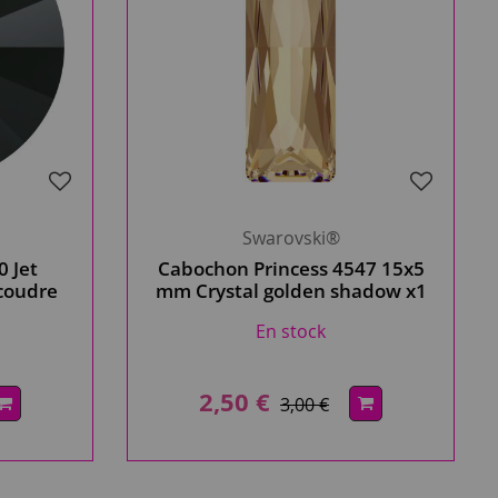
Swarovski®
 Jet
Cabochon Princess 4547 15x5
coudre
mm Crystal golden shadow x1
i
Cristal Swarovski, champagne
En stock
clair
2,50 €
3,00 €