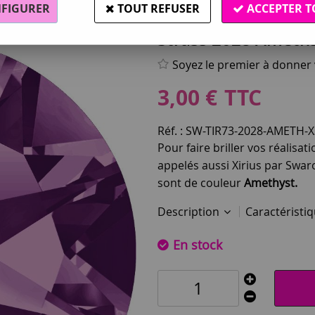
FIGURER
TOUT REFUSER
ACCEPTER T
Swarovski®
Strass 2028 Ameths
Soyez le premier à donner v
3
,
00
€
TTC
Réf. :
SW-TIR73-2028-AMETH-X
Pour faire briller vos réalisa
appelés aussi Xirius par Swarov
sont de couleur
Amethyst.
Description
Caractéristi
En stock