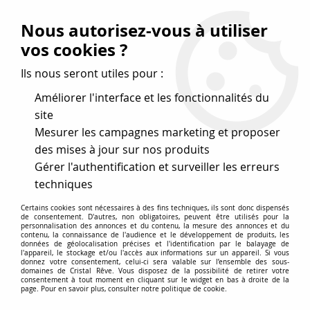
Vos avantages
:
Nous autorisez-vous à utiliser
Remises : - 5 %
code
cristal50
dès 50 €
vos cookies ?
- 10 %
code
cristal100
dès 100 €
Ils nous seront utiles pour :
Frais de port offerts dès 50 eu envoi Mondial Relay
Améliorer l'interface et les fonctionnalités du
site
Mesurer les campagnes marketing et proposer
0
des mises à jour sur nos produits
Gérer l'authentification et surveiller les erreurs
Cristal Rêve
est un
site de vente en ligne français
techniques
spécialisé dans les perles
pour la création
de bijoux
Certains cookies sont nécessaires à des fins techniques, ils sont donc dispensés
depuis plus de 20 ans.
de consentement. D'autres, non obligatoires, peuvent être utilisés pour la
personnalisation des annonces et du contenu, la mesure des annonces et du
Accueil
>
Cristal SWAROVSKI
>
Strass à coller dos plat
>
Strass
contenu, la connaissance de l'audience et le développement de produits, les
données de géolocalisation précises et l'identification par le balayage de
2028 Blue Zircon 7mm x10 Cristal Swarovski
l'appareil, le stockage et/ou l'accès aux informations sur un appareil. Si vous
donnez votre consentement, celui-ci sera valable sur l’ensemble des sous-
domaines de Cristal Rêve. Vous disposez de la possibilité de retirer votre
consentement à tout moment en cliquant sur le widget en bas à droite de la
page. Pour en savoir plus, consulter notre politique de cookie.