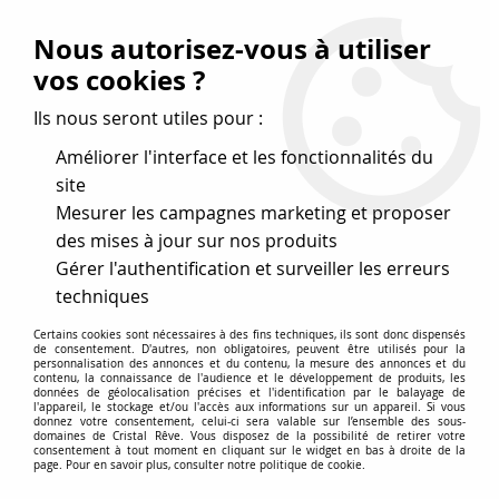
Vos avantages
:
Nous autorisez-vous à utiliser
Remises : - 5 %
code
cristal50
dès 50 €
vos cookies ?
- 10 %
code
cristal100
dès 100 €
Ils nous seront utiles pour :
Frais de port offerts dès 50 eu envoi Mondial Relay
Améliorer l'interface et les fonctionnalités du
site
Mesurer les campagnes marketing et proposer
0
des mises à jour sur nos produits
Gérer l'authentification et surveiller les erreurs
Cristal Rêve
est un
site de vente en ligne français
techniques
spécialisé dans les perles
pour la création
de bijoux
Certains cookies sont nécessaires à des fins techniques, ils sont donc dispensés
depuis plus de 20 ans.
de consentement. D'autres, non obligatoires, peuvent être utilisés pour la
personnalisation des annonces et du contenu, la mesure des annonces et du
Accueil
>
Cristal SWAROVSKI
>
Strass à coller dos plat
>
Strass
contenu, la connaissance de l'audience et le développement de produits, les
données de géolocalisation précises et l'identification par le balayage de
2028 Crystal AB 5mm x30 Cristal Swarovski
l'appareil, le stockage et/ou l'accès aux informations sur un appareil. Si vous
donnez votre consentement, celui-ci sera valable sur l’ensemble des sous-
domaines de Cristal Rêve. Vous disposez de la possibilité de retirer votre
consentement à tout moment en cliquant sur le widget en bas à droite de la
page. Pour en savoir plus, consulter notre politique de cookie.