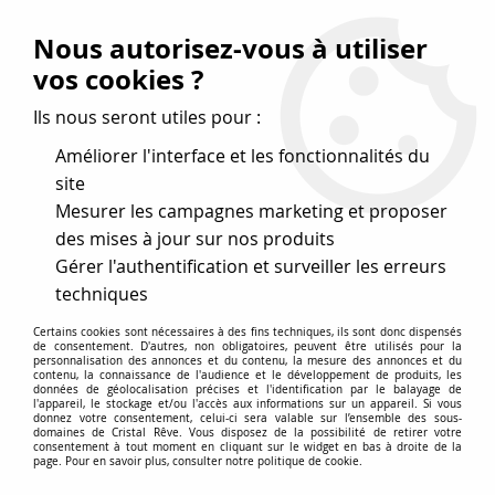
Vos avantages
:
Nous autorisez-vous à utiliser
Remises : - 5 %
code
cristal50
dès 50 €
vos cookies ?
- 10 %
code
cristal100
dès 100 €
Ils nous seront utiles pour :
Frais de port offerts dès 50 eu envoi Mondial Relay
Améliorer l'interface et les fonctionnalités du
site
Mesurer les campagnes marketing et proposer
0
des mises à jour sur nos produits
Gérer l'authentification et surveiller les erreurs
Cristal Rêve
est un
site de vente en ligne français
techniques
spécialisé dans les perles
pour la création
de bijoux
Certains cookies sont nécessaires à des fins techniques, ils sont donc dispensés
depuis plus de 20 ans.
de consentement. D'autres, non obligatoires, peuvent être utilisés pour la
personnalisation des annonces et du contenu, la mesure des annonces et du
Accueil
>
Cristal SWAROVSKI
>
Strass à coller dos plat
>
Strass
contenu, la connaissance de l'audience et le développement de produits, les
données de géolocalisation précises et l'identification par le balayage de
2028 Light Colorado Topaz 6mm x10 Cristal Swarovski
l'appareil, le stockage et/ou l'accès aux informations sur un appareil. Si vous
donnez votre consentement, celui-ci sera valable sur l’ensemble des sous-
domaines de Cristal Rêve. Vous disposez de la possibilité de retirer votre
consentement à tout moment en cliquant sur le widget en bas à droite de la
page. Pour en savoir plus, consulter notre politique de cookie.