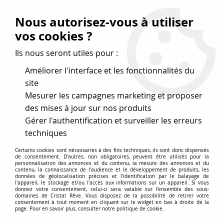
Vos avantages
:
Nous autorisez-vous à utiliser
Remises : - 5 %
code
cristal50
dès 50 €
vos cookies ?
- 10 %
code
cristal100
dès 100 €
Ils nous seront utiles pour :
Frais de port offerts dès 50 eu envoi Mondial Relay
Améliorer l'interface et les fonctionnalités du
site
Mesurer les campagnes marketing et proposer
0
des mises à jour sur nos produits
Gérer l'authentification et surveiller les erreurs
Cristal Rêve
est un
site de vente en ligne français
techniques
spécialisé dans les perles
pour la création
de bijoux
Certains cookies sont nécessaires à des fins techniques, ils sont donc dispensés
depuis plus de 20 ans.
de consentement. D'autres, non obligatoires, peuvent être utilisés pour la
personnalisation des annonces et du contenu, la mesure des annonces et du
Accueil
>
Cristal SWAROVSKI
>
Strass à coller dos plat
>
Strass
contenu, la connaissance de l'audience et le développement de produits, les
données de géolocalisation précises et l'identification par le balayage de
2028 Olivine 7mm x10 Cristal Swarovski
l'appareil, le stockage et/ou l'accès aux informations sur un appareil. Si vous
donnez votre consentement, celui-ci sera valable sur l’ensemble des sous-
domaines de Cristal Rêve. Vous disposez de la possibilité de retirer votre
consentement à tout moment en cliquant sur le widget en bas à droite de la
page. Pour en savoir plus, consulter notre politique de cookie.