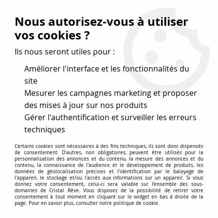
Vos avantages
:
Nous autorisez-vous à utiliser
Remises : - 5 %
code
cristal50
dès 50 €
vos cookies ?
- 10 %
code
cristal100
dès 100 €
Ils nous seront utiles pour :
Frais de port offerts dès 50 eu envoi Mondial Relay
Améliorer l'interface et les fonctionnalités du
site
Mesurer les campagnes marketing et proposer
0
des mises à jour sur nos produits
Gérer l'authentification et surveiller les erreurs
Cristal Rêve
est un
site de vente en ligne français
techniques
spécialisé dans les perles
pour la création
de bijoux
Certains cookies sont nécessaires à des fins techniques, ils sont donc dispensés
depuis plus de 20 ans.
de consentement. D'autres, non obligatoires, peuvent être utilisés pour la
personnalisation des annonces et du contenu, la mesure des annonces et du
Accueil
>
Cristal SWAROVSKI
>
Cabochons carrés évidés 4439
contenu, la connaissance de l'audience et le développement de produits, les
données de géolocalisation précises et l'identification par le balayage de
>
Cabochon 4439 Cosmic Square Crystal Volcano Foiled 14mm
l'appareil, le stockage et/ou l'accès aux informations sur un appareil. Si vous
x1 Cristal Swarovski
donnez votre consentement, celui-ci sera valable sur l’ensemble des sous-
domaines de Cristal Rêve. Vous disposez de la possibilité de retirer votre
consentement à tout moment en cliquant sur le widget en bas à droite de la
page. Pour en savoir plus, consulter notre politique de cookie.
PROMO
-
15
%