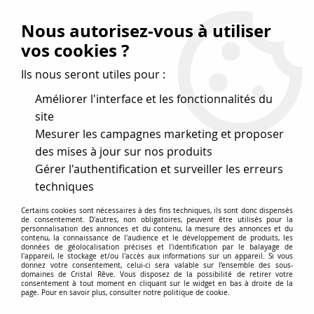
Vos avantages
:
Nous autorisez-vous à utiliser
Remises : - 5 %
code
cristal50
dès 50 €
vos cookies ?
- 10 %
code
cristal100
dès 100 €
Ils nous seront utiles pour :
Frais de port offerts dès 50 eu envoi Mondial Relay
Améliorer l'interface et les fonctionnalités du
site
Mesurer les campagnes marketing et proposer
0
des mises à jour sur nos produits
Gérer l'authentification et surveiller les erreurs
Cristal Rêve
est un
site de vente en ligne français
techniques
spécialisé dans les perles
pour la création
de bijoux
Certains cookies sont nécessaires à des fins techniques, ils sont donc dispensés
depuis plus de 20 ans.
de consentement. D'autres, non obligatoires, peuvent être utilisés pour la
personnalisation des annonces et du contenu, la mesure des annonces et du
Accueil
>
Cristal SWAROVSKI
>
Cabochons carrés évidés 4439
contenu, la connaissance de l'audience et le développement de produits, les
données de géolocalisation précises et l'identification par le balayage de
l'appareil, le stockage et/ou l'accès aux informations sur un appareil. Si vous
donnez votre consentement, celui-ci sera valable sur l’ensemble des sous-
domaines de Cristal Rêve. Vous disposez de la possibilité de retirer votre
Carrés 4439 Cristal Swarovski
consentement à tout moment en cliquant sur le widget en bas à droite de la
page. Pour en savoir plus, consulter notre politique de cookie.