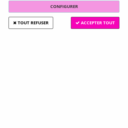
Swarovski
CONFIGURER
Swarovski authentique
TOUT REFUSER
ACCEPTER TOUT
TRIER & FILTRER
7 articles sur
7
-15 %