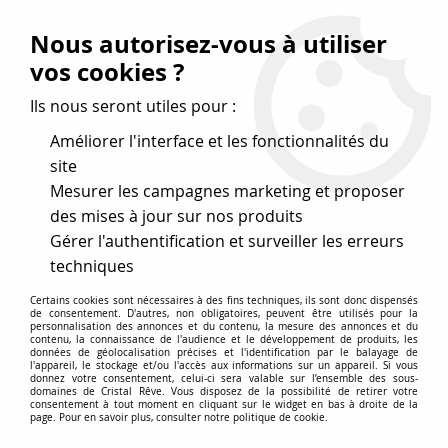
Vos avantages
:
Nous autorisez-vous à utiliser
Remises : - 5 %
code
cristal50
dès 50 €
vos cookies ?
- 10 %
code
cristal100
dès 100 €
Ils nous seront utiles pour :
Frais de port offerts dès 50 eu envoi Mondial Relay
Améliorer l'interface et les fonctionnalités du
site
Mesurer les campagnes marketing et proposer
0
des mises à jour sur nos produits
Gérer l'authentification et surveiller les erreurs
Cristal Rêve
est un
site de vente en ligne français
techniques
spécialisé dans les perles
pour la création
de bijoux
Certains cookies sont nécessaires à des fins techniques, ils sont donc dispensés
depuis plus de 20 ans.
de consentement. D'autres, non obligatoires, peuvent être utilisés pour la
personnalisation des annonces et du contenu, la mesure des annonces et du
Accueil
>
Cristal SWAROVSKI
>
Anneaux Cosmic 4139
contenu, la connaissance de l'audience et le développement de produits, les
données de géolocalisation précises et l'identification par le balayage de
l'appareil, le stockage et/ou l'accès aux informations sur un appareil. Si vous
donnez votre consentement, celui-ci sera valable sur l’ensemble des sous-
domaines de Cristal Rêve. Vous disposez de la possibilité de retirer votre
Anneaux Cosmic 4139 Cristal
consentement à tout moment en cliquant sur le widget en bas à droite de la
page. Pour en savoir plus, consulter notre politique de cookie.