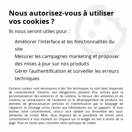
Vos avantages
:
Nous autorisez-vous à utiliser
Remises : - 5 %
code
cristal50
dès 50 €
vos cookies ?
- 10 %
code
cristal100
dès 100 €
Ils nous seront utiles pour :
Frais de port offerts dès 50 eu envoi Mondial Relay
Améliorer l'interface et les fonctionnalités du
site
Mesurer les campagnes marketing et proposer
0
des mises à jour sur nos produits
Gérer l'authentification et surveiller les erreurs
Cristal Rêve
est un
site de vente en ligne français
techniques
spécialisé dans les perles
pour la création
de bijoux
Certains cookies sont nécessaires à des fins techniques, ils sont donc dispensés
depuis plus de 20 ans.
de consentement. D'autres, non obligatoires, peuvent être utilisés pour la
personnalisation des annonces et du contenu, la mesure des annonces et du
Accueil
>
Cristal SWAROVSKI
>
Toupies 5328
contenu, la connaissance de l'audience et le développement de produits, les
données de géolocalisation précises et l'identification par le balayage de
l'appareil, le stockage et/ou l'accès aux informations sur un appareil. Si vous
donnez votre consentement, celui-ci sera valable sur l’ensemble des sous-
domaines de Cristal Rêve. Vous disposez de la possibilité de retirer votre
Perles Swarovski 5328 toupies
consentement à tout moment en cliquant sur le widget en bas à droite de la
page. Pour en savoir plus, consulter notre politique de cookie.