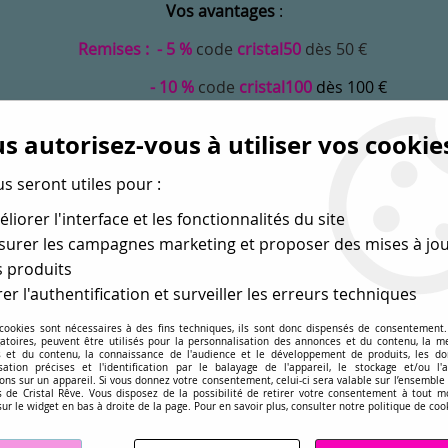
Vos avantages
:
Remises : - 5 %
code
cristal50
dès 50 €
- 10 %
code
cristal100
dès 100 €
Frais de port offerts dès 50 eu envoi Mondial Relay
s autorisez-vous à utiliser vos cookie
us seront utiles pour :
liorer l'interface et les fonctionnalités du site
urer les campagnes marketing et proposer des mises à jou
 produits
er l'authentification et surveiller les erreurs techniques
 cookies sont nécessaires à des fins techniques, ils sont donc dispensés de consentement. 
gatoires, peuvent être utilisés pour la personnalisation des annonces et du contenu, la m
MONDE
PERLES EN GROS
APPRÊTS
DÉ
 et du contenu, la connaissance de l'audience et le développement de produits, les d
isation précises et l'identification par le balayage de l'appareil, le stockage et/ou l'
ons sur un appareil. Si vous donnez votre consentement, celui-ci sera valable sur l’ensemble
sé dans les perles
pour la création
de bijoux depuis plus de 
 de Cristal Rêve. Vous disposez de la possibilité de retirer votre consentement à tout 
sur le widget en bas à droite de la page. Pour en savoir plus, consulter notre politique de coo
acinth 6mm x1 Cristal Swarovski