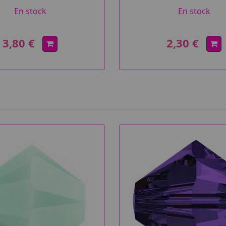
transparent
En stock
En stock
3,80 €
2,30 €