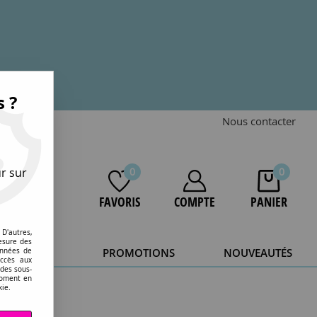
s ?
Nous contacter
r sur
0
0
FAVORIS
COMPTE
PANIER
D'autres,
esure des
STOCKAGE
PROMOTIONS
NOUVEAUTÉS
onnées de
accès aux
 des sous-
20 ans.
moment en
kie.