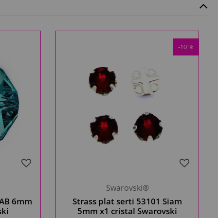
-10 %
Swarovski®
e AB 6mm
Strass plat serti 53101 Siam
ski
5mm x1 cristal Swarovski