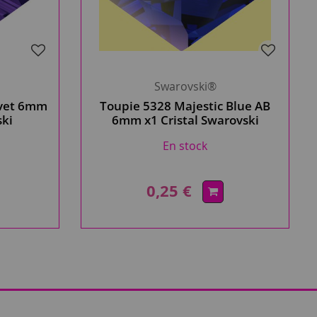
Swarovski®
lvet 6mm
Toupie 5328 Majestic Blue AB
ski
6mm x1 Cristal Swarovski
En stock
0,25 €