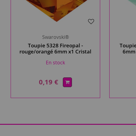
Swarovski®
Toupie 5328 Fireopal -
Toupie
rouge/orangé 6mm x1 Cristal
6mm x
Swarovski
En stock
0,19 €