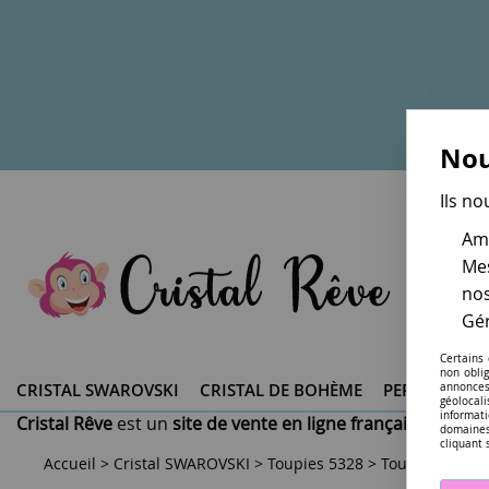
Nou
Ils no
Amé
Mes
nos
Gér
Certains
non obli
CRISTAL SWAROVSKI ®
CRISTAL DE BOHÈME
PERLES DU 
annonces
géolocal
informati
Cristal Rêve
est un
site de vente en ligne français spéciali
domaines
cliquant 
Accueil
>
Cristal SWAROVSKI
>
Toupies 5328
>
Toupie 5328 Hy