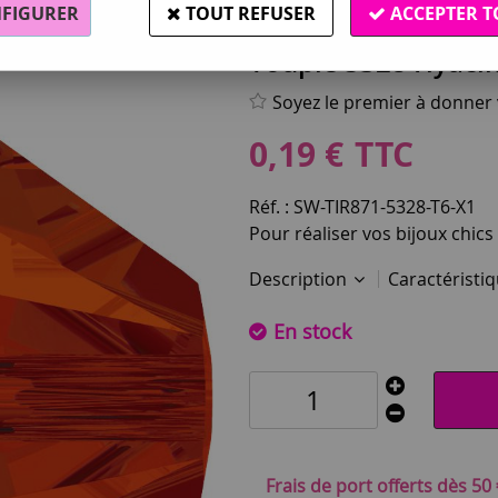
FIGURER
TOUT REFUSER
ACCEPTER T
Swarovski®
Toupie 5328 Hyacin
Soyez le premier à donner v
0
,
19
€
TTC
Réf. :
SW-TIR871-5328-T6-X1
Pour réaliser vos bijoux chics
Description
Caractéristi
En stock
Frais de port offerts dès 50 