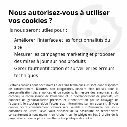
Vos avantages
:
Nous autorisez-vous à utiliser
Remises : - 5 %
code
cristal50
dès 50 €
vos cookies ?
- 10 %
code
cristal100
dès 100 €
Ils nous seront utiles pour :
Frais de port offerts dès 50 eu envoi Mondial Relay
Améliorer l'interface et les fonctionnalités du
site
Mesurer les campagnes marketing et proposer
0
des mises à jour sur nos produits
Gérer l'authentification et surveiller les erreurs
Cristal Rêve
est un
site de vente en ligne français
techniques
spécialisé dans les perles
pour la création
de bijoux
Certains cookies sont nécessaires à des fins techniques, ils sont donc dispensés
depuis plus de 20 ans.
de consentement. D'autres, non obligatoires, peuvent être utilisés pour la
personnalisation des annonces et du contenu, la mesure des annonces et du
Accueil
>
Cristal SWAROVSKI
>
Toupies 5328
>
Toupie 5328
contenu, la connaissance de l'audience et le développement de produits, les
données de géolocalisation précises et l'identification par le balayage de
Fuchsia 6mm x1 Cristal Swarovski
l'appareil, le stockage et/ou l'accès aux informations sur un appareil. Si vous
donnez votre consentement, celui-ci sera valable sur l’ensemble des sous-
domaines de Cristal Rêve. Vous disposez de la possibilité de retirer votre
consentement à tout moment en cliquant sur le widget en bas à droite de la
page. Pour en savoir plus, consulter notre politique de cookie.