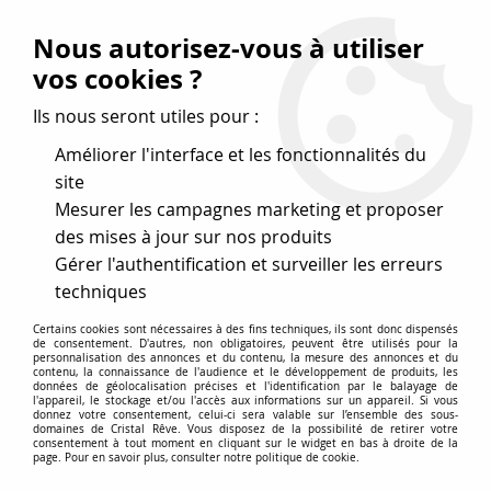
Vos avantages
:
Nous autorisez-vous à utiliser
Remises : - 5 %
code
cristal50
dès 50 €
vos cookies ?
- 10 %
code
cristal100
dès 100 €
Ils nous seront utiles pour :
Frais de port offerts dès 50 eu envoi Mondial Relay
Améliorer l'interface et les fonctionnalités du
site
Mesurer les campagnes marketing et proposer
0
des mises à jour sur nos produits
Gérer l'authentification et surveiller les erreurs
Cristal Rêve
est un
site de vente en ligne français
techniques
spécialisé dans les perles
pour la création
de bijoux
Certains cookies sont nécessaires à des fins techniques, ils sont donc dispensés
depuis plus de 20 ans.
de consentement. D'autres, non obligatoires, peuvent être utilisés pour la
personnalisation des annonces et du contenu, la mesure des annonces et du
Accueil
>
Cristal SWAROVSKI
>
Cabochons
>
contenu, la connaissance de l'audience et le développement de produits, les
données de géolocalisation précises et l'identification par le balayage de
Cabochons carrés 4470
>
Cabochon carré Crystal 4470 12 mm
l'appareil, le stockage et/ou l'accès aux informations sur un appareil. Si vous
x1 – cristal Swarovski, transparent
donnez votre consentement, celui-ci sera valable sur l’ensemble des sous-
domaines de Cristal Rêve. Vous disposez de la possibilité de retirer votre
consentement à tout moment en cliquant sur le widget en bas à droite de la
page. Pour en savoir plus, consulter notre politique de cookie.
PROMO
-
20
%