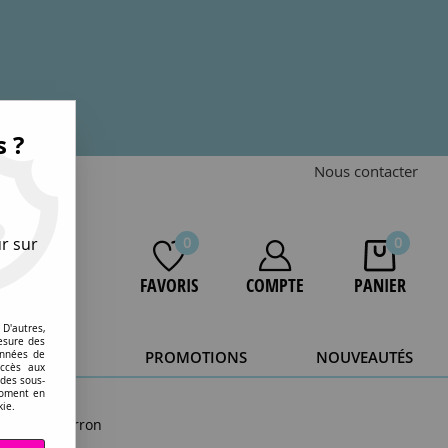
s ?
Nous contacter
r sur
0
0
FAVORIS
COMPTE
PANIER
D'autres,
esure des
STOCKAGE
PROMOTIONS
NOUVEAUTÉS
onnées de
accès aux
 des sous-
20 ans.
moment en
kie.
arovski, Marron