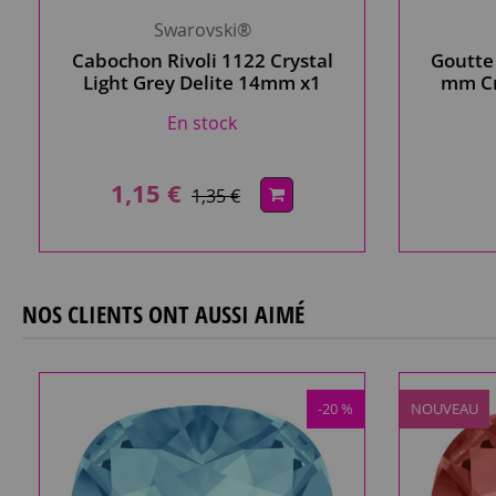
Swarovski®
Cabochon Rivoli 1122 Crystal
Goutte
Light Grey Delite 14mm x1
mm Cr
Swarovski
c
En stock
1,15 €
1,35 €
NOS CLIENTS ONT AUSSI AIMÉ
-20 %
NOUVEAU