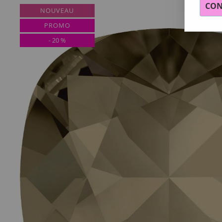
CON
NOUVEAU
PROMO
-
20
%