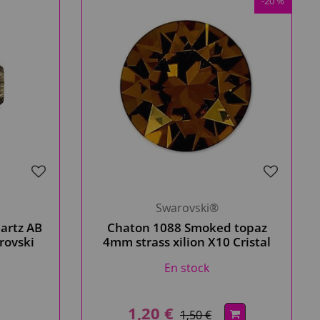
-20 %
Swarovski®
artz AB
Chaton 1088 Smoked topaz
rovski
4mm strass xilion X10 Cristal
Swarovski
En stock
1,20 €
1,50 €