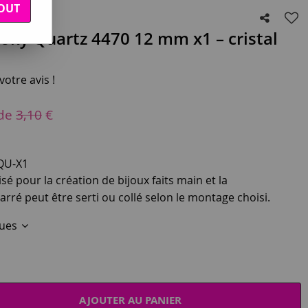
OUT
ky Quartz 4470 12 mm x1 – cristal
otre avis !
 de
3,10
€
QU-X1
sé pour la création de bijoux faits main et la
rré peut être serti ou collé selon le montage choisi.
ques
AJOUTER AU PANIER