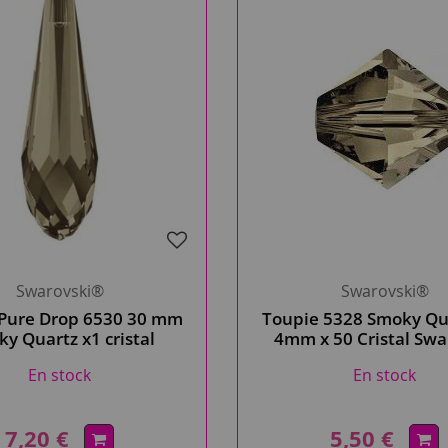
Swarovski®
Swarovski®
 Pure Drop 6530 30 mm
Toupie 5328 Smoky Qu
y Quartz x1 cristal
4mm x 50 Cristal Swa
rovski, brun grisé
En stock
En stock
7,20 €
5,50 €