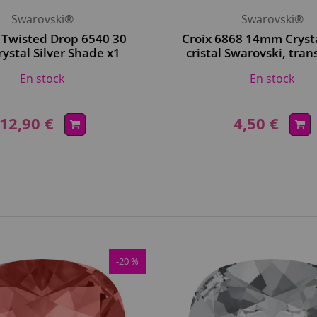
Swarovski®
Swarovski®
 Twisted Drop 6540 30
Croix 6868 14mm Crysta
ystal Silver Shade x1
cristal Swarovski, tra
ristal Swarovski
irisé
En stock
En stock
12,90 €
4,50 €
-20 %