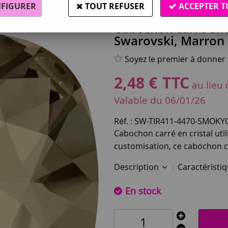
FIGURER
TOUT REFUSER
ACCEPTER T
Swarovski®
Cabochon carré Smo
Swarovski, Marron
Soyez le premier à donner v
2
,
48
€
TTC
au lieu
Valable
du
06/01/26
Réf. :
SW-TIR411-4470-SMOKY
Cabochon carré en cristal utili
customisation, ce cabochon ca
Description
Caractéristi
En stock