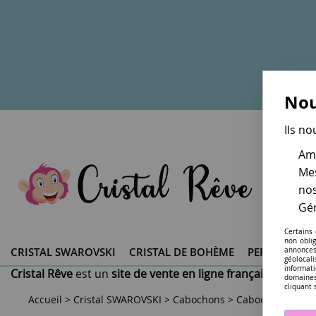
Nou
Ils no
Amé
Mes
nos
Gér
Certains
non obli
CRISTAL SWAROVSKI ®
CRISTAL DE BOHÈME
PERLES DU 
annonces
géolocal
informati
Cristal Rêve
est un
site de vente en ligne français spéciali
domaines
cliquant 
Accueil
>
Cristal SWAROVSKI
>
Cabochons
>
Cabochons carré