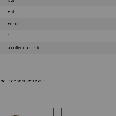
oui
oui
cristal
1
à coller ou sertir
i pour donner votre avis.