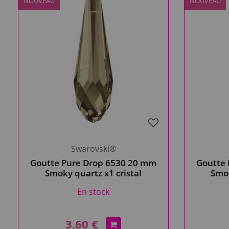
NOUVEAU
NOUVEAU
Swarovski®
Goutte Pure Drop 6530 20 mm
Goutte
Smoky quartz x1 cristal
Smok
Swarovski, Brun grisé
Swa
En stock
3,60 €