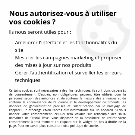
Vos avantages
:
Nous autorisez-vous à utiliser
Remises : - 5 %
code
cristal50
dès 50 €
vos cookies ?
- 10 %
code
cristal100
dès 100 €
Ils nous seront utiles pour :
Frais de port offerts dès 50 eu envoi Mondial Relay
Améliorer l'interface et les fonctionnalités du
site
Mesurer les campagnes marketing et proposer
0
des mises à jour sur nos produits
Gérer l'authentification et surveiller les erreurs
Cristal Rêve
est un
site de vente en ligne français
techniques
spécialisé dans les perles
pour la création
de bijoux
Certains cookies sont nécessaires à des fins techniques, ils sont donc dispensés
depuis plus de 20 ans.
de consentement. D'autres, non obligatoires, peuvent être utilisés pour la
personnalisation des annonces et du contenu, la mesure des annonces et du
Accueil
>
Cristal SWAROVSKI
>
Cabochons
>
contenu, la connaissance de l'audience et le développement de produits, les
données de géolocalisation précises et l'identification par le balayage de
Cabochons carrés 4470
>
Cabochon Carré 4470 White Opal
l'appareil, le stockage et/ou l'accès aux informations sur un appareil. Si vous
12mm x1 Cristal Swarovski
donnez votre consentement, celui-ci sera valable sur l’ensemble des sous-
domaines de Cristal Rêve. Vous disposez de la possibilité de retirer votre
consentement à tout moment en cliquant sur le widget en bas à droite de la
page. Pour en savoir plus, consulter notre politique de cookie.
PROMO
-
20
%