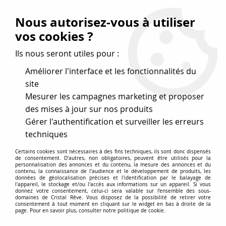
Vos avantages
:
Nous autorisez-vous à utiliser
Remises : - 5 %
code
cristal50
dès 50 €
vos cookies ?
- 10 %
code
cristal100
dès 100 €
Ils nous seront utiles pour :
Frais de port offerts dès 50 eu envoi Mondial Relay
Améliorer l'interface et les fonctionnalités du
site
Mesurer les campagnes marketing et proposer
0
des mises à jour sur nos produits
Gérer l'authentification et surveiller les erreurs
Cristal Rêve
est un
site de vente en ligne français
techniques
spécialisé dans les perles
pour la création
de bijoux
Certains cookies sont nécessaires à des fins techniques, ils sont donc dispensés
depuis plus de 20 ans.
de consentement. D'autres, non obligatoires, peuvent être utilisés pour la
personnalisation des annonces et du contenu, la mesure des annonces et du
Accueil
>
Cristal SWAROVSKI
>
Cabochons
>
contenu, la connaissance de l'audience et le développement de produits, les
données de géolocalisation précises et l'identification par le balayage de
Cabochons Ronds Rivoli 1122
>
Cabochon Rivoli 1122 Topaz
l'appareil, le stockage et/ou l'accès aux informations sur un appareil. Si vous
14mm x1 Cristal Swarovski
donnez votre consentement, celui-ci sera valable sur l’ensemble des sous-
domaines de Cristal Rêve. Vous disposez de la possibilité de retirer votre
consentement à tout moment en cliquant sur le widget en bas à droite de la
page. Pour en savoir plus, consulter notre politique de cookie.
PROMO
-
15
%