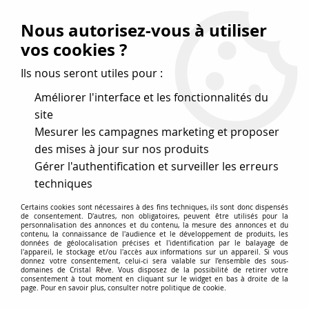
Vos avantages
:
Nous autorisez-vous à utiliser
Remises : - 5 %
code
cristal50
dès 50 €
vos cookies ?
- 10 %
code
cristal100
dès 100 €
Ils nous seront utiles pour :
Frais de port offerts dès 50 eu envoi Mondial Relay
Améliorer l'interface et les fonctionnalités du
site
Mesurer les campagnes marketing et proposer
0
des mises à jour sur nos produits
Gérer l'authentification et surveiller les erreurs
Cristal Rêve
est un
site de vente en ligne français
techniques
spécialisé dans les perles
pour la création
de bijoux
Certains cookies sont nécessaires à des fins techniques, ils sont donc dispensés
depuis plus de 20 ans.
de consentement. D'autres, non obligatoires, peuvent être utilisés pour la
personnalisation des annonces et du contenu, la mesure des annonces et du
Accueil
>
Cristal SWAROVSKI
>
Toupies 5328
>
Toupie 5328
contenu, la connaissance de l'audience et le développement de produits, les
données de géolocalisation précises et l'identification par le balayage de
Burgundy 4mm x50 Cristal Swarovski
l'appareil, le stockage et/ou l'accès aux informations sur un appareil. Si vous
donnez votre consentement, celui-ci sera valable sur l’ensemble des sous-
domaines de Cristal Rêve. Vous disposez de la possibilité de retirer votre
NOUVEAU
PROMO
-
5
%
consentement à tout moment en cliquant sur le widget en bas à droite de la
page. Pour en savoir plus, consulter notre politique de cookie.