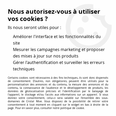
Vos avantages
:
Nous autorisez-vous à utiliser
Remises : - 5 %
code
cristal50
dès 50 €
vos cookies ?
- 10 %
code
cristal100
dès 100 €
Ils nous seront utiles pour :
Frais de port offerts dès 50 eu envoi Mondial Relay
Améliorer l'interface et les fonctionnalités du
site
Mesurer les campagnes marketing et proposer
0
des mises à jour sur nos produits
Gérer l'authentification et surveiller les erreurs
Cristal Rêve
est un
site de vente en ligne français
techniques
spécialisé dans les perles
pour la création
de bijoux
Certains cookies sont nécessaires à des fins techniques, ils sont donc dispensés
depuis plus de 20 ans.
de consentement. D'autres, non obligatoires, peuvent être utilisés pour la
personnalisation des annonces et du contenu, la mesure des annonces et du
Accueil
>
Cristal SWAROVSKI
>
Cabochons
>
contenu, la connaissance de l'audience et le développement de produits, les
données de géolocalisation précises et l'identification par le balayage de
Cabochons Ronds Rivoli 1122
>
Cabochon Rivoli 1122 14 mm
l'appareil, le stockage et/ou l'accès aux informations sur un appareil. Si vous
Olivine x1 cristal Swarovski, vert olive
donnez votre consentement, celui-ci sera valable sur l’ensemble des sous-
domaines de Cristal Rêve. Vous disposez de la possibilité de retirer votre
consentement à tout moment en cliquant sur le widget en bas à droite de la
page. Pour en savoir plus, consulter notre politique de cookie.
NOUVEAU
PROMO
-
15
%