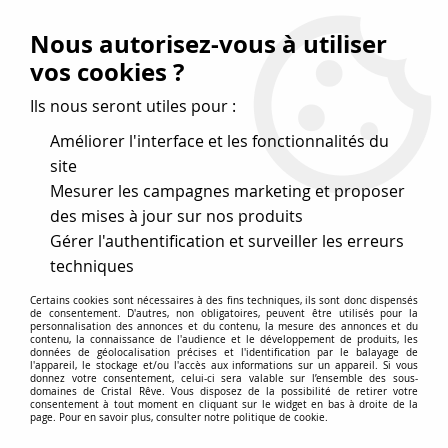
Vos avantages
:
Nous autorisez-vous à utiliser
Remises : - 5 %
code
cristal50
dès 50 €
vos cookies ?
- 10 %
code
cristal100
dès 100 €
Ils nous seront utiles pour :
Frais de port offerts dès 50 eu envoi Mondial Relay
Améliorer l'interface et les fonctionnalités du
site
Mesurer les campagnes marketing et proposer
0
des mises à jour sur nos produits
Gérer l'authentification et surveiller les erreurs
Cristal Rêve
est un
site de vente en ligne français
techniques
spécialisé dans les perles
pour la création
de bijoux
Certains cookies sont nécessaires à des fins techniques, ils sont donc dispensés
depuis plus de 20 ans.
de consentement. D'autres, non obligatoires, peuvent être utilisés pour la
personnalisation des annonces et du contenu, la mesure des annonces et du
Accueil
>
Cristal SWAROVSKI
>
Perles décoratives
>
contenu, la connaissance de l'audience et le développement de produits, les
données de géolocalisation précises et l'identification par le balayage de
Cubes 5600-5601
>
Cube 5601 Siam 8 mm x 1 Cristal
l'appareil, le stockage et/ou l'accès aux informations sur un appareil. Si vous
Swarovski, rouge
donnez votre consentement, celui-ci sera valable sur l’ensemble des sous-
domaines de Cristal Rêve. Vous disposez de la possibilité de retirer votre
consentement à tout moment en cliquant sur le widget en bas à droite de la
page. Pour en savoir plus, consulter notre politique de cookie.
NOUVEAU