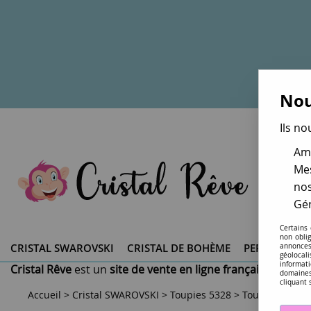
Nou
Ils no
Amé
Mes
nos
Gér
Certains
non obli
CRISTAL SWAROVSKI ®
CRISTAL DE BOHÈME
PERLES DU 
annonces
géolocal
informati
Cristal Rêve
est un
site de vente en ligne français spéciali
domaines
cliquant 
Accueil
>
Cristal SWAROVSKI
>
Toupies 5328
>
Toupie 5328 A