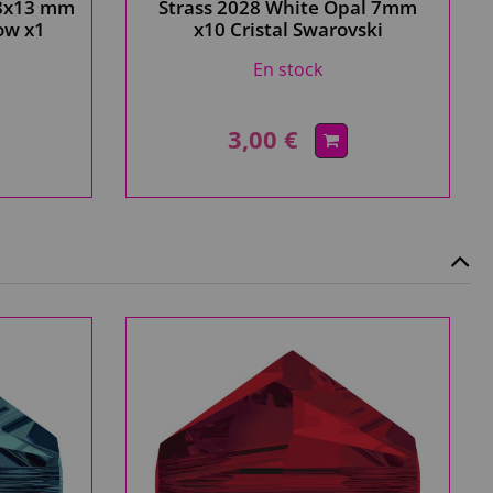
18x13 mm
Strass 2028 White Opal 7mm
ow x1
x10 Cristal Swarovski
ampagne
En stock
3,00 €