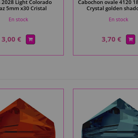
s 2028 Light Colorado
Cabochon ovale 4120 
az 5mm x30 Cristal
Crystal golden shad
Swarovski
Cristal Swarovski, ch
En stock
En stock
clair
3,00 €
3,70 €