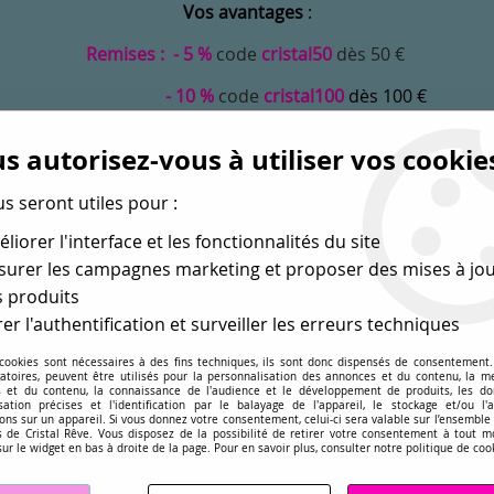
Vos avantages
:
Remises : - 5 %
code
cristal50
dès 50 €
- 10 %
code
cristal100
dès 100 €
Frais de port offerts dès 50 eu envoi Mondial Relay
s autorisez-vous à utiliser vos cookie
us seront utiles pour :
liorer l'interface et les fonctionnalités du site
urer les campagnes marketing et proposer des mises à jou
 produits
er l'authentification et surveiller les erreurs techniques
 cookies sont nécessaires à des fins techniques, ils sont donc dispensés de consentement. 
gatoires, peuvent être utilisés pour la personnalisation des annonces et du contenu, la m
MONDE
PERLES EN GROS
APPRÊTS
DÉ
 et du contenu, la connaissance de l'audience et le développement de produits, les d
isation précises et l'identification par le balayage de l'appareil, le stockage et/ou l'
ons sur un appareil. Si vous donnez votre consentement, celui-ci sera valable sur l’ensemble
sé dans les perles
pour la création
de bijoux depuis plus de 
 de Cristal Rêve. Vous disposez de la possibilité de retirer votre consentement à tout 
sur le widget en bas à droite de la page. Pour en savoir plus, consulter notre politique de coo
quamarine 8mm x1 Cristal Swarovski