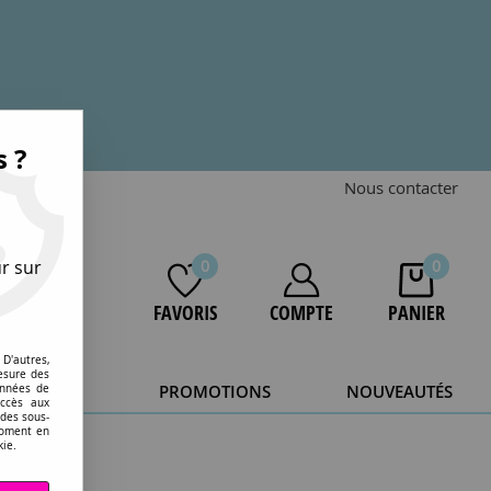
s ?
Nous contacter
r sur
0
0
FAVORIS
COMPTE
PANIER
D'autres,
esure des
STOCKAGE
PROMOTIONS
NOUVEAUTÉS
onnées de
accès aux
 des sous-
20 ans.
moment en
kie.