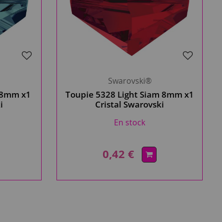
Swarovski®
e 8mm x1
Toupie 5328 Light Siam 8mm x1
i
Cristal Swarovski
En stock
0,42 €