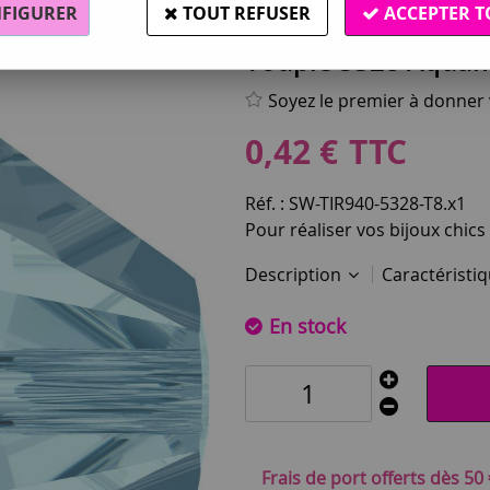
FIGURER
TOUT REFUSER
ACCEPTER T
Swarovski®
Toupie 5328 Aquam
Soyez le premier à donner v
0
,
42
€
TTC
Réf. :
SW-TIR940-5328-T8.x1
Pour réaliser vos bijoux chics
Description
Caractéristi
En stock
Frais de port offerts dès 50 