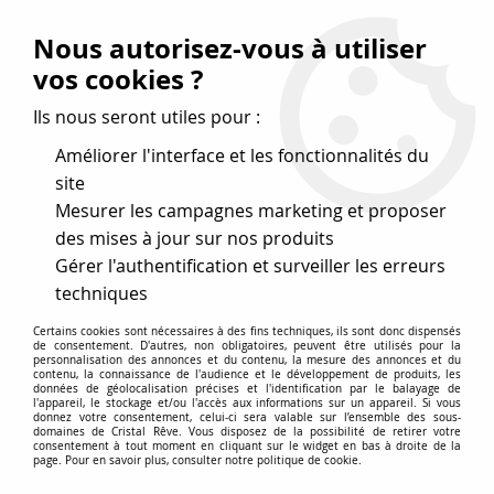
Vos avantages
:
Nous autorisez-vous à utiliser
Remises : - 5 %
code
cristal50
dès 50 €
vos cookies ?
- 10 %
code
cristal100
dès 100 €
Ils nous seront utiles pour :
Frais de port offerts dès 50 eu envoi Mondial Relay
Améliorer l'interface et les fonctionnalités du
site
Mesurer les campagnes marketing et proposer
0
des mises à jour sur nos produits
Gérer l'authentification et surveiller les erreurs
Cristal Rêve
est un
site de vente en ligne français
techniques
spécialisé dans les perles
pour la création
de bijoux
Certains cookies sont nécessaires à des fins techniques, ils sont donc dispensés
depuis plus de 20 ans.
de consentement. D'autres, non obligatoires, peuvent être utilisés pour la
personnalisation des annonces et du contenu, la mesure des annonces et du
Accueil
>
Cristal SWAROVSKI
>
Rondes 5000
>
Perle ronde
contenu, la connaissance de l'audience et le développement de produits, les
données de géolocalisation précises et l'identification par le balayage de
5000 12 mm Jet x1 cristal Swarovski, noir profond
l'appareil, le stockage et/ou l'accès aux informations sur un appareil. Si vous
donnez votre consentement, celui-ci sera valable sur l’ensemble des sous-
domaines de Cristal Rêve. Vous disposez de la possibilité de retirer votre
NOUVEAU
consentement à tout moment en cliquant sur le widget en bas à droite de la
page. Pour en savoir plus, consulter notre politique de cookie.