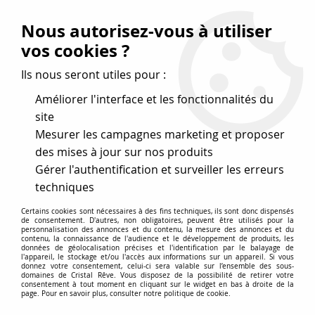
Vos avantages
:
Nous autorisez-vous à utiliser
Remises : - 5 %
code
cristal50
dès 50 €
vos cookies ?
- 10 %
code
cristal100
dès 100 €
Ils nous seront utiles pour :
Frais de port offerts dès 50 eu envoi Mondial Relay
Améliorer l'interface et les fonctionnalités du
site
Mesurer les campagnes marketing et proposer
0
des mises à jour sur nos produits
Gérer l'authentification et surveiller les erreurs
Cristal Rêve
est un
site de vente en ligne français
techniques
spécialisé dans les perles
pour la création
de bijoux
Certains cookies sont nécessaires à des fins techniques, ils sont donc dispensés
depuis plus de 20 ans.
de consentement. D'autres, non obligatoires, peuvent être utilisés pour la
personnalisation des annonces et du contenu, la mesure des annonces et du
Accueil
>
Cristal SWAROVSKI
>
Strass à coller dos plat
>
Strass
contenu, la connaissance de l'audience et le développement de produits, les
données de géolocalisation précises et l'identification par le balayage de
2028 Crystal Dorado 6mm x10 Cristal Swarovski
l'appareil, le stockage et/ou l'accès aux informations sur un appareil. Si vous
donnez votre consentement, celui-ci sera valable sur l’ensemble des sous-
domaines de Cristal Rêve. Vous disposez de la possibilité de retirer votre
consentement à tout moment en cliquant sur le widget en bas à droite de la
page. Pour en savoir plus, consulter notre politique de cookie.