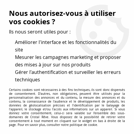
Vos avantages
:
Nous autorisez-vous à utiliser
Remises : - 5 %
code
cristal50
dès 50 €
vos cookies ?
- 10 %
code
cristal100
dès 100 €
Ils nous seront utiles pour :
Frais de port offerts dès 50 eu envoi Mondial Relay
Améliorer l'interface et les fonctionnalités du
site
Mesurer les campagnes marketing et proposer
0
des mises à jour sur nos produits
Gérer l'authentification et surveiller les erreurs
Cristal Rêve
est un
site de vente en ligne français
techniques
spécialisé dans les perles
pour la création
de bijoux
Certains cookies sont nécessaires à des fins techniques, ils sont donc dispensés
depuis plus de 20 ans.
de consentement. D'autres, non obligatoires, peuvent être utilisés pour la
personnalisation des annonces et du contenu, la mesure des annonces et du
Accueil
>
Cristal SWAROVSKI
>
Toupies 5328
>
Toupie 5328
contenu, la connaissance de l'audience et le développement de produits, les
données de géolocalisation précises et l'identification par le balayage de
Blue Zircon AB 4mm x50 Cristal Swarovski
l'appareil, le stockage et/ou l'accès aux informations sur un appareil. Si vous
donnez votre consentement, celui-ci sera valable sur l’ensemble des sous-
domaines de Cristal Rêve. Vous disposez de la possibilité de retirer votre
consentement à tout moment en cliquant sur le widget en bas à droite de la
page. Pour en savoir plus, consulter notre politique de cookie.