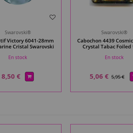
Swarovski®
Swarovski®
tif Victory 6041-28mm
Cabochon 4439 Cosmic
ine Cristal Swarovski
Crystal Tabac Foiled
X1
14mm x1 Cristal Swa
En stock
En stock
8,50 €
5,06 €
5,95 €