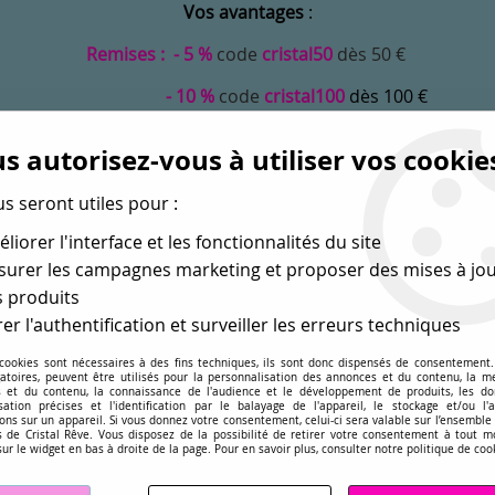
Vos avantages
:
Remises : - 5 %
code
cristal50
dès 50 €
- 10 %
code
cristal100
dès 100 €
Frais de port offerts dès 50 eu envoi Mondial Relay
s autorisez-vous à utiliser vos cookie
us seront utiles pour :
liorer l'interface et les fonctionnalités du site
urer les campagnes marketing et proposer des mises à jou
 produits
er l'authentification et surveiller les erreurs techniques
 cookies sont nécessaires à des fins techniques, ils sont donc dispensés de consentement. 
gatoires, peuvent être utilisés pour la personnalisation des annonces et du contenu, la m
MONDE
PERLES EN GROS
APPRÊTS
DÉ
 et du contenu, la connaissance de l'audience et le développement de produits, les d
isation précises et l'identification par le balayage de l'appareil, le stockage et/ou l'
ons sur un appareil. Si vous donnez votre consentement, celui-ci sera valable sur l’ensemble
sé dans les perles
pour la création
de bijoux depuis plus de 
 de Cristal Rêve. Vous disposez de la possibilité de retirer votre consentement à tout 
sur le widget en bas à droite de la page. Pour en savoir plus, consulter notre politique de coo
chsia AB 4mm x 50 Cristal Swarovski