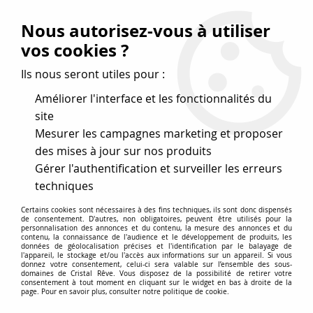
Vos avantages
:
Nous autorisez-vous à utiliser
Remises : - 5 %
code
cristal50
dès 50 €
vos cookies ?
- 10 %
code
cristal100
dès 100 €
Ils nous seront utiles pour :
Frais de port offerts dès 50 eu envoi Mondial Relay
Améliorer l'interface et les fonctionnalités du
site
Mesurer les campagnes marketing et proposer
0
des mises à jour sur nos produits
Gérer l'authentification et surveiller les erreurs
Cristal Rêve
est un
site de vente en ligne français
techniques
spécialisé dans les perles
pour la création
de bijoux
Certains cookies sont nécessaires à des fins techniques, ils sont donc dispensés
depuis plus de 20 ans.
de consentement. D'autres, non obligatoires, peuvent être utilisés pour la
personnalisation des annonces et du contenu, la mesure des annonces et du
Accueil
>
Cristal SWAROVSKI
>
Toupies 5328
>
Toupie 5328 4
contenu, la connaissance de l'audience et le développement de produits, les
données de géolocalisation précises et l'identification par le balayage de
mm Jet hematite 2X x50 Cristal Swarovski, noir métallisé
l'appareil, le stockage et/ou l'accès aux informations sur un appareil. Si vous
donnez votre consentement, celui-ci sera valable sur l’ensemble des sous-
domaines de Cristal Rêve. Vous disposez de la possibilité de retirer votre
NOUVEAU
consentement à tout moment en cliquant sur le widget en bas à droite de la
page. Pour en savoir plus, consulter notre politique de cookie.