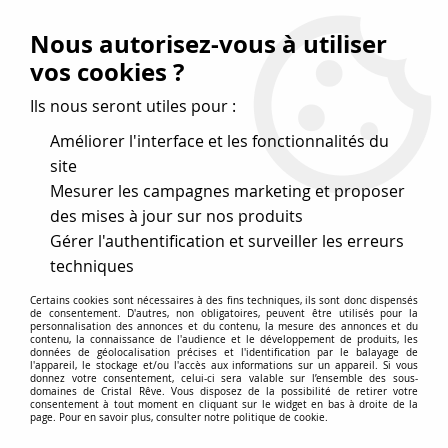
Vos avantages
:
Nous autorisez-vous à utiliser
Remises : - 5 %
code
cristal50
dès 50 €
vos cookies ?
- 10 %
code
cristal100
dès 100 €
Ils nous seront utiles pour :
Frais de port offerts dès 50 eu envoi Mondial Relay
Améliorer l'interface et les fonctionnalités du
site
Mesurer les campagnes marketing et proposer
0
des mises à jour sur nos produits
Gérer l'authentification et surveiller les erreurs
Cristal Rêve
est un
site de vente en ligne français
techniques
spécialisé dans les perles
pour la création
de bijoux
Certains cookies sont nécessaires à des fins techniques, ils sont donc dispensés
depuis plus de 20 ans.
de consentement. D'autres, non obligatoires, peuvent être utilisés pour la
personnalisation des annonces et du contenu, la mesure des annonces et du
Accueil
>
Cristal SWAROVSKI
>
Toupies 5328
>
Toupie 5328
contenu, la connaissance de l'audience et le développement de produits, les
données de géolocalisation précises et l'identification par le balayage de
Rose AB 4mm x 50 Cristal Swarovski
l'appareil, le stockage et/ou l'accès aux informations sur un appareil. Si vous
donnez votre consentement, celui-ci sera valable sur l’ensemble des sous-
domaines de Cristal Rêve. Vous disposez de la possibilité de retirer votre
NOUVEAU
consentement à tout moment en cliquant sur le widget en bas à droite de la
page. Pour en savoir plus, consulter notre politique de cookie.