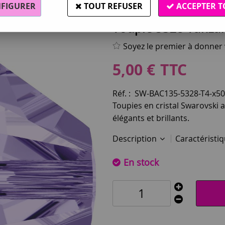
FIGURER
TOUT REFUSER
ACCEPTER T
Swarovski®
Toupie 5328 Tanzan
Soyez le premier à donner v
5
,
00
€
TTC
Réf. :
SW-BAC135-5328-T4-x50
Toupies en cristal Swarovski 
élégants et brillants.
Description
Caractéristi
En stock