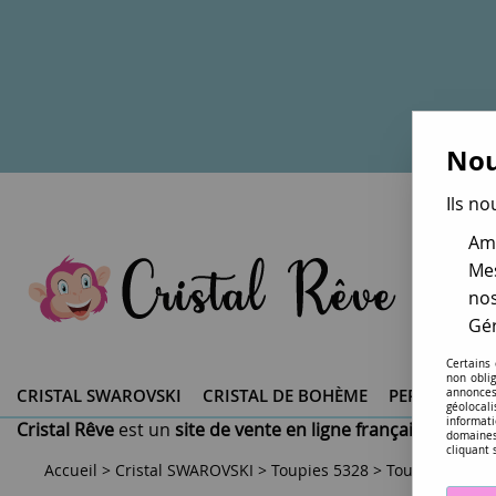
Nou
Ils no
Amé
Mes
nos
Gér
Certains
non obli
CRISTAL SWAROVSKI ®
CRISTAL DE BOHÈME
PERLES DU 
annonces
géolocal
informati
Cristal Rêve
est un
site de vente en ligne français spéciali
domaines
cliquant 
Accueil
>
Cristal SWAROVSKI
>
Toupies 5328
>
Toupie 5328 Ta