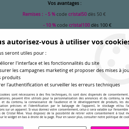
Vos avantages
:
Remises : - 5 %
code
cristal50
dès 50 €
- 10 %
code
cristal100
dès 100 €
Frais de port offerts dès 50 eu envoi Mondial Relay
s autorisez-vous à utiliser vos cookie
us seront utiles pour :
liorer l'interface et les fonctionnalités du site
urer les campagnes marketing et proposer des mises à jou
 produits
er l'authentification et surveiller les erreurs techniques
 cookies sont nécessaires à des fins techniques, ils sont donc dispensés de consentement. 
gatoires, peuvent être utilisés pour la personnalisation des annonces et du contenu, la m
MONDE
PERLES EN GROS
APPRÊTS
DÉ
 et du contenu, la connaissance de l'audience et le développement de produits, les d
isation précises et l'identification par le balayage de l'appareil, le stockage et/ou l'
ons sur un appareil. Si vous donnez votre consentement, celui-ci sera valable sur l’ensemble
sé dans les perles
pour la création
de bijoux depuis plus de 
 de Cristal Rêve. Vous disposez de la possibilité de retirer votre consentement à tout 
sur le widget en bas à droite de la page. Pour en savoir plus, consulter notre politique de coo
nzanite 4mm x 50 Cristal Swarovski