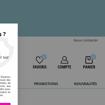
s ?
Nous contacter
r sur
0
0
FAVORIS
COMPTE
PANIER
D'autres,
esure des
STOCKAGE
PROMOTIONS
NOUVEAUTÉS
onnées de
accès aux
 des sous-
20 ans.
moment en
kie.