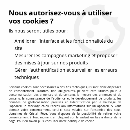
Vos avantages
:
Nous autorisez-vous à utiliser
Remises : - 5 %
code
cristal50
dès 50 €
vos cookies ?
- 10 %
code
cristal100
dès 100 €
Ils nous seront utiles pour :
Frais de port offerts dès 50 eu envoi Mondial Relay
Améliorer l'interface et les fonctionnalités du
site
Mesurer les campagnes marketing et proposer
0
des mises à jour sur nos produits
Gérer l'authentification et surveiller les erreurs
Cristal Rêve
est un
site de vente en ligne français
techniques
spécialisé dans les perles
pour la création
de bijoux
Certains cookies sont nécessaires à des fins techniques, ils sont donc dispensés
depuis plus de 20 ans.
de consentement. D'autres, non obligatoires, peuvent être utilisés pour la
personnalisation des annonces et du contenu, la mesure des annonces et du
Accueil
>
Cristal SWAROVSKI
>
Cabochons
>
contenu, la connaissance de l'audience et le développement de produits, les
données de géolocalisation précises et l'identification par le balayage de
Cabochons 0vales "Marquises" 4161
>
Cabochon marquise
l'appareil, le stockage et/ou l'accès aux informations sur un appareil. Si vous
4161 21x7 mm Jet x1 Cristal Swarovski, Noir
donnez votre consentement, celui-ci sera valable sur l’ensemble des sous-
domaines de Cristal Rêve. Vous disposez de la possibilité de retirer votre
consentement à tout moment en cliquant sur le widget en bas à droite de la
page. Pour en savoir plus, consulter notre politique de cookie.
NOUVEAU
PROMO
-
5
%