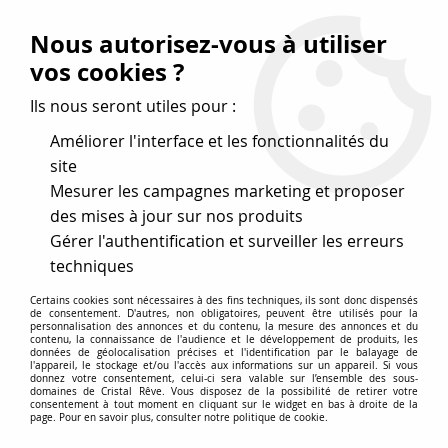
Vos avantages
:
Nous autorisez-vous à utiliser
Remises : - 5 %
code
cristal50
dès 50 €
vos cookies ?
- 10 %
code
cristal100
dès 100 €
Ils nous seront utiles pour :
Frais de port offerts dès 50 eu envoi Mondial Relay
Améliorer l'interface et les fonctionnalités du
site
Mesurer les campagnes marketing et proposer
0
des mises à jour sur nos produits
Gérer l'authentification et surveiller les erreurs
Cristal Rêve
est un
site de vente en ligne français
techniques
spécialisé dans les perles
pour la création
de bijoux
Certains cookies sont nécessaires à des fins techniques, ils sont donc dispensés
depuis plus de 20 ans.
de consentement. D'autres, non obligatoires, peuvent être utilisés pour la
personnalisation des annonces et du contenu, la mesure des annonces et du
Accueil
>
Cristal SWAROVSKI
>
Cabochons
>
contenu, la connaissance de l'audience et le développement de produits, les
données de géolocalisation précises et l'identification par le balayage de
Cabochons 0vales "Marquises" 4161
>
Cabochon marquise
l'appareil, le stockage et/ou l'accès aux informations sur un appareil. Si vous
4161 21x7 mm Jonquil x1 Cristal Swarovski, jaune
donnez votre consentement, celui-ci sera valable sur l’ensemble des sous-
domaines de Cristal Rêve. Vous disposez de la possibilité de retirer votre
consentement à tout moment en cliquant sur le widget en bas à droite de la
page. Pour en savoir plus, consulter notre politique de cookie.
NOUVEAU
PROMO
-
5
%